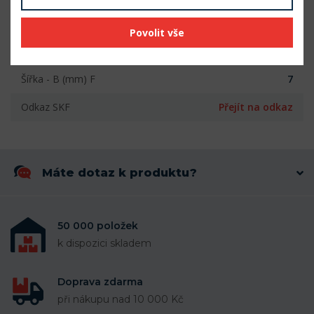
Vnitřní průměr (mm)
8
Povolit vše
Vnější průměr (mm)
22
Šířka - B (mm) F
7
Odkaz SKF
Přejít na odkaz
Máte dotaz k produktu?
50 000 položek
k dispozici skladem
Doprava zdarma
při nákupu nad 10 000 Kč