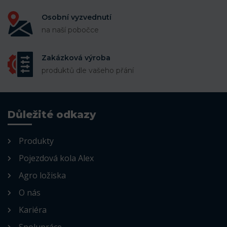
Osobní vyzvednutí
na naší pobočce
Zakázková výroba
produktů dle vašeho přání
Důležité odkazy
Produkty
Pojezdová kola Alex
Agro ložiska
O nás
Kariéra