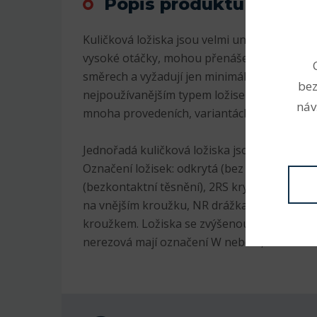
Popis produktu
Kuličková ložiska jsou velmi univerzální. Js
vysoké otáčky, mohou přenášet radiální i axi
směrech a vyžadují jen minimální údržbu. Pr
bez
nejpoužívanějším typem ložisek, jsou v sorti
náv
mnoha provedeních, variantách a velikostec
Jednořadá kuličková ložiska jsou nejrozšíře
Označení ložisek: odkrytá (bez označení), 2
(bezkontaktní těsnění), 2RS krytá plastem (
na vnějším kroužku, NR drážka na vnějším 
kroužkem. Ložiska se zvýšenou radiální vůlí
nerezová mají označení W nebo S, K kuželov