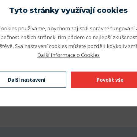
Parametry
Tyto stránky využívají cookies
ou vhodná pro vysoké a velmi
Počet řad
ální zatížení v obou
Cookies používáme, abychom zajistili správné fungování 
Vnitřní průměr (mm)
otože jsou kuličková ložiska
pečnost našich stránek, tím pádem co nejlepší zkušenost
mentu SKF k dispozici v
Vnější průměr (mm)
štěvě. Svá nastavení cookies můžete později kdykoliv změ
h.
Další informace o Cookies
Šířka - B (mm) F
nějším druhem ložisek.
Odkaz SKF
Z krytá plechem
Další nastavení
Povolit vše
kontaktní těsnění), N drážka
kroužku s pojistným
 se značí C3 nebo C4,
á díra vnitřního kroužku.