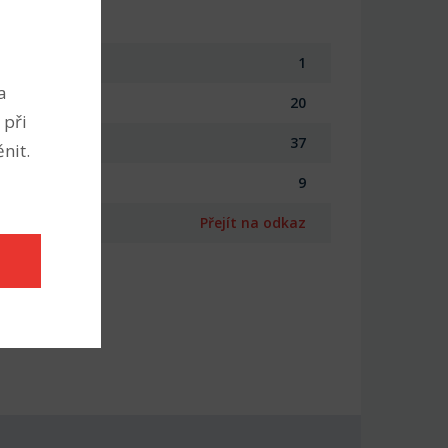
1
a
20
 při
37
nit.
9
Přejít na odkaz