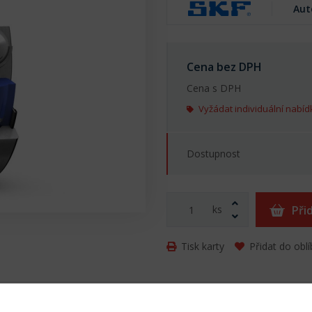
Aut
Cena bez DPH
Cena s DPH
Vyžádat individuální nabíd
Dostupnost
ks
Při
Tisk karty
Přidat do obl