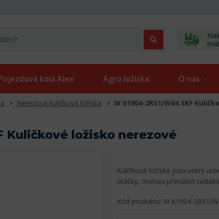
Nak
má
Pojezdová kola Alex
Agro ložiska
O nás
ka
Nerezová kuličková ložiska
W 61904-2RS1/W64 SKF Kuličko
Kuličkové ložisko nerezové
Kuličková ložiska jsou velmi uni
otáčky, mohou přenášet radiální
Kód produktu: W 61904-2RS1/