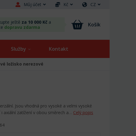
Můj účet
Kč
CZ
upte ještě
za 10 000 Kč
a
Košík
te
dopravu zdarma
Služby
Kontakt
vé ložisko nerezové
verzální. Jsou vhodná pro vysoké a velmi vysoké
 i axiální zatížení v obou směrech a…
Celý popis
W64