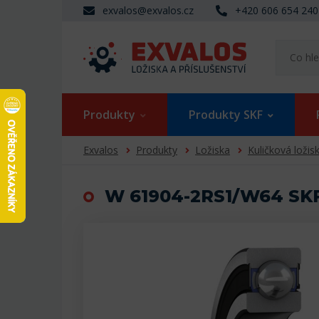
exvalos@exvalos.cz
+420 606 654 240
Produkty
Produkty SKF
Exvalos
Produkty
Ložiska
Kuličková ložis
W 61904-2RS1/W64 SKF 