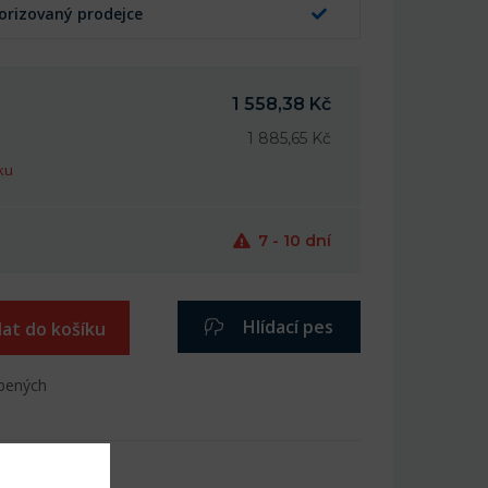
orizovaný prodejce
1 558,38 Kč
1 885,65 Kč
ku
7 - 10 dní
Hlídací pes
dat do košíku
íbených