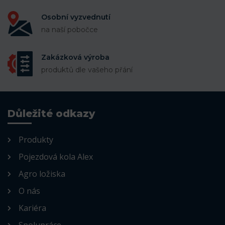
Osobní vyzvednutí
na naší pobočce
Zakázková výroba
produktů dle vašeho přání
Důležité odkazy
Produkty
Pojezdová kola Alex
Agro ložiska
O nás
Kariéra