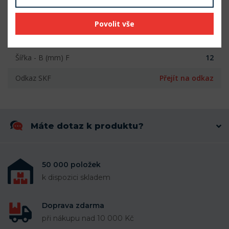
Vnitřní průměr (mm)
17
Povolit vše
Vnější průměr (mm)
40
Šířka - B (mm) F
12
Odkaz SKF
Přejít na odkaz
Máte dotaz k produktu?
50 000 položek
k dispozici skladem
Doprava zdarma
při nákupu nad 10 000 Kč