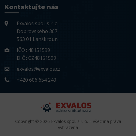
Kontaktujte nás
Exvalos spol. s r. o.
Dobrovského 367
563 01 Lanškroun
IČO : 48151599
DIČ : CZ48151599
exvalos@exvalos.cz
+420 606 654 240
Copyright © 2026 Exvalos spol. s r. o. – všechna práva
vyhrazena