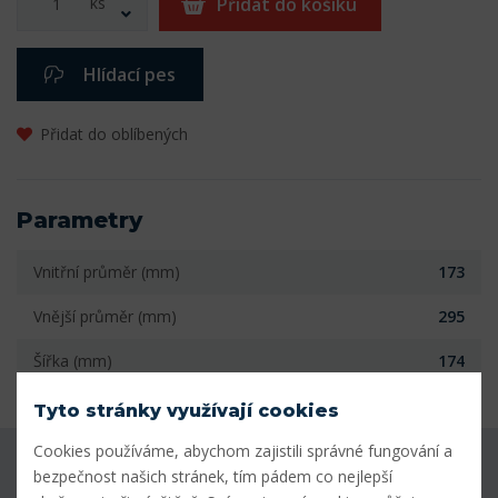
ks
Přidat do košíku
Hlídací pes
Přidat do oblíbených
Parametry
Vnitřní průměr (mm)
173
Vnější průměr (mm)
295
Šířka (mm)
174
Tyto stránky využívají cookies
Cookies používáme, abychom zajistili správné fungování a
Máte dotaz k produktu?
bezpečnost našich stránek, tím pádem co nejlepší