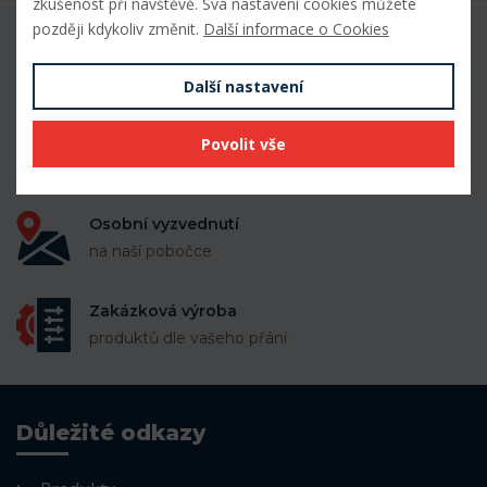
zkušenost při návštěvě. Svá nastavení cookies můžete
později kdykoliv změnit.
Další informace o Cookies
50 000 položek
k dispozici skladem
Další nastavení
Doprava zdarma
Povolit vše
při nákupu nad 10 000 Kč
Osobní vyzvednutí
na naší pobočce
Zakázková výroba
produktů dle vašeho přání
Důležité odkazy