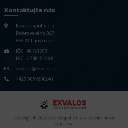
Kontaktujte nás
Exvalos spol. s r. o.
Dobrovského 367
563 01 Lanškroun
IČO : 48151599
DIČ : CZ48151599
exvalos@exvalos.cz
+420 606 654 240
Copyright © 2026 Exvalos spol. s r. o. – všechna práva
vyhrazena