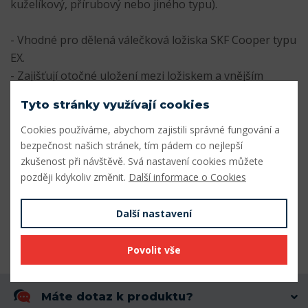
kuželíkový, přírubový nebo jiného typu).
- Vhodné pro dělená válečková ložiska SKF Cooper typu
EX.
- Zajišťují otočné uložení mezi ložiskem a vnějším
domečkem.
Tyto stránky využívají cookies
- zajišťují soustředné umístění těsnění
Cookies používáme, abychom zajistili správné fungování a
Parametry
bezpečnost našich stránek, tím pádem co nejlepší
zkušenost při návštěvě. Svá nastavení cookies můžete
později kdykoliv změnit.
Další informace o Cookies
Vnitřní průměr (mm)
122
Vnější průměr (mm)
203
Další nastavení
Šířka (mm)
134
Povolit vše
Máte dotaz k produktu?