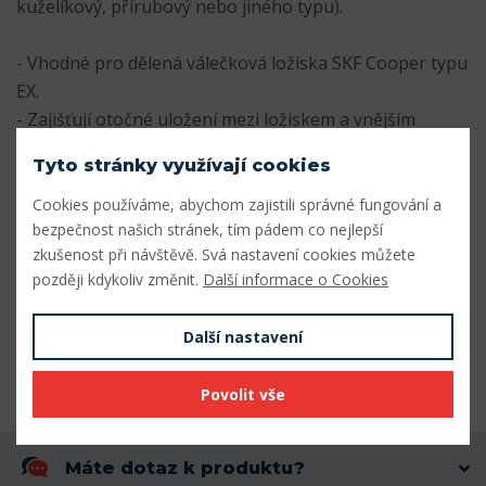
kuželíkový, přírubový nebo jiného typu).
- Vhodné pro dělená válečková ložiska SKF Cooper typu
EX.
- Zajišťují otočné uložení mezi ložiskem a vnějším
domečkem.
Tyto stránky využívají cookies
- zajišťují soustředné umístění těsnění
Cookies používáme, abychom zajistili správné fungování a
Parametry
bezpečnost našich stránek, tím pádem co nejlepší
zkušenost při návštěvě. Svá nastavení cookies můžete
později kdykoliv změnit.
Další informace o Cookies
Vnitřní průměr (mm)
50
Vnější průměr (mm)
117,48
Další nastavení
Šířka (mm)
98
Povolit vše
Máte dotaz k produktu?