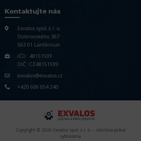
Kontaktujte nás
Exvalos spol. s r. o.
Dobrovského 367
563 01 Lanškroun
IČO : 48151599
DIČ : CZ48151599
exvalos@exvalos.cz
+420 606 654 240
Copyright © 2026 Exvalos spol. s r. o. – všechna práva
vyhrazena