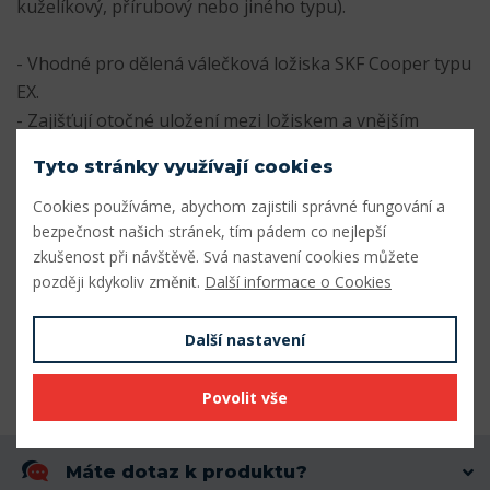
kuželíkový, přírubový nebo jiného typu).
- Vhodné pro dělená válečková ložiska SKF Cooper typu
EX.
- Zajišťují otočné uložení mezi ložiskem a vnějším
domečkem.
Tyto stránky využívají cookies
- zajišťují soustředné umístění těsnění
Cookies používáme, abychom zajistili správné fungování a
Parametry
bezpečnost našich stránek, tím pádem co nejlepší
zkušenost při návštěvě. Svá nastavení cookies můžete
později kdykoliv změnit.
Další informace o Cookies
Vnitřní průměr (mm)
186,1
Vnější průměr (mm)
311,15
Další nastavení
Šířka (mm)
192
Povolit vše
Máte dotaz k produktu?