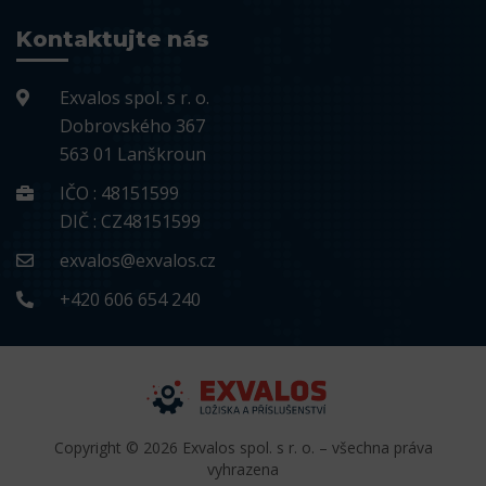
Kontaktujte nás
Exvalos spol. s r. o.
Dobrovského 367
563 01 Lanškroun
IČO : 48151599
DIČ : CZ48151599
exvalos@exvalos.cz
+420 606 654 240
Copyright © 2026 Exvalos spol. s r. o. – všechna práva
vyhrazena