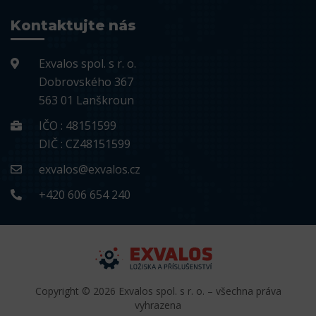
Kontaktujte nás
Exvalos spol. s r. o.
Dobrovského 367
563 01 Lanškroun
IČO : 48151599
DIČ : CZ48151599
exvalos@exvalos.cz
+420 606 654 240
Copyright © 2026 Exvalos spol. s r. o. – všechna práva
vyhrazena