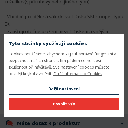
kuželíkový, přírubový nebo jiného typu).
- Vhodné pro dělená válečková ložiska SKF Cooper typu
EX.
- Zajišťují otočné uložení mezi ložiskem a vnějším
domečkem.
Tyto stránky využívají cookies
- zajišťují soustředné umístění těsnění
Cookies používáme, abychom zajistili správné fungování a
Parametry
bezpečnost našich stránek, tím pádem co nejlepší
zkušenost při návštěvě. Svá nastavení cookies můžete
později kdykoliv změnit.
Další informace o Cookies
Vnitřní průměr (mm)
276
Vnější průměr (mm)
419,1
Další nastavení
Šířka (mm)
222
Povolit vše
Máte dotaz k produktu?