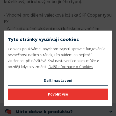
kuželíkový, přírubový nebo jiného typu).
- Vhodné pro dělená válečková ložiska SKF Cooper typu
EX.
- Zajišťují otočné uložení mezi ložiskem a vnějším
domečkem.
Tyto stránky využívají cookies
- zajišťují soustředné umístění těsnění
Cookies používáme, abychom zajistili správné fungování a
Parametry
bezpečnost našich stránek, tím pádem co nejlepší
zkušenost při návštěvě. Svá nastavení cookies můžete
později kdykoliv změnit.
Další informace o Cookies
Vnitřní průměr (mm)
190
Vnější průměr (mm)
358,78
Další nastavení
Šířka (mm)
172
Povolit vše
Máte dotaz k produktu?