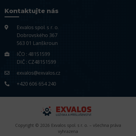
Kontaktujte nás
Exvalos spol. s r. o.
Dobrovského 367
563 01 Lanškroun
IČO : 48151599
DIČ : CZ48151599
exvalos@exvalos.cz
+420 606 654 240
Copyright © 2026 Exvalos spol. s r. o. – všechna práva
vyhrazena