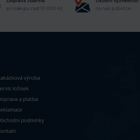
Doprava zdarma
Osobní vyzvednutí
při nákupu nad 10 000 Kč
na naší pobočce
akázková výroba
ervis ložisek
oprava a platba
eklamace
bchodní podmínky
ontakt