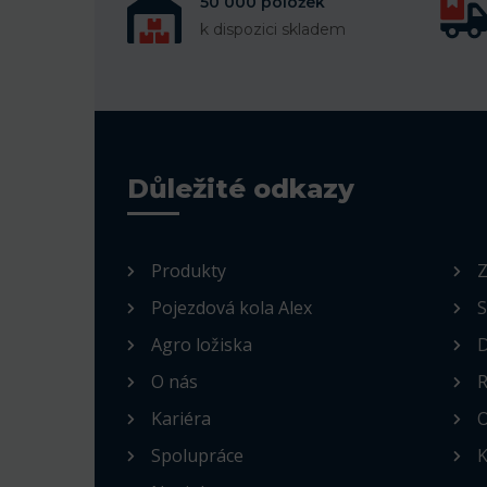
50 000 položek
k dispozici skladem
Důležité odkazy
Produkty
Z
Pojezdová kola Alex
S
Agro ložiska
D
O nás
R
Kariéra
O
Spolupráce
K