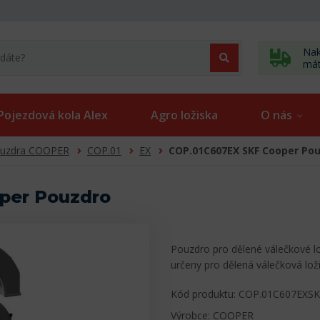
Nak
má
Pojezdová kola Alex
Agro ložiska
O nás
uzdra COOPER
COP.01
EX
COP.01C607EX SKF Cooper Po
per Pouzdro
Pouzdro pro dělené válečkové l
určeny pro dělená válečková lož
Kód produktu: COP.01C607EXS
Výrobce: COOPER