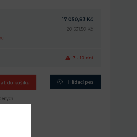
17 050,83 Kč
20 631,50 Kč
ku
7 - 10 dní
Hlídací pes
dat do košíku
íbených