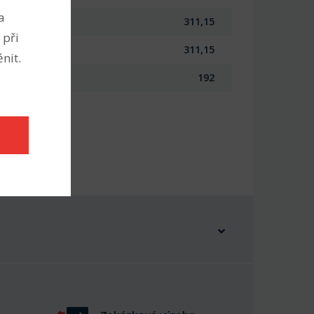
a
311,15
 při
311,15
nit.
192