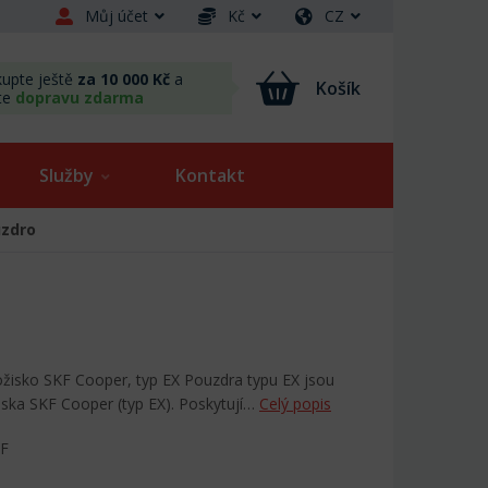
Můj účet
Kč
CZ
upte ještě
za 10 000 Kč
a
Košík
te
dopravu zdarma
Služby
Kontakt
uzdro
ožisko SKF Cooper, typ EX Pouzdra typu EX jsou
iska SKF Cooper (typ EX). Poskytují…
Celý popis
KF