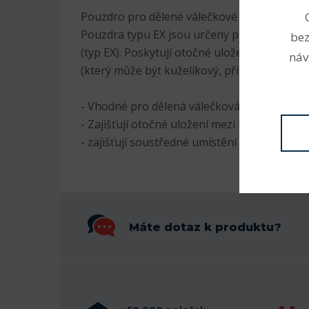
Pouzdro pro dělené válečkové ložisko SKF C
Pouzdra typu EX jsou určeny pro dělená vál
bez
(typ EX). Poskytují otočné uložení mezi lo
náv
(který může být kuželíkový, přírubový nebo 
- Vhodné pro dělená válečková ložiska SKF 
- Zajišťují otočné uložení mezi ložiskem a 
- zajišťují soustředné umístění těsnění
Máte dotaz k produktu?