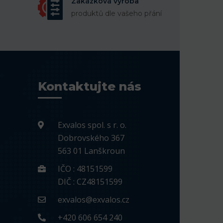
Zakázková výroba
produktů dle vašeho přání
Kontaktujte nás
Exvalos spol. s r. o.
Dobrovského 367
563 01 Lanškroun
IČO : 48151599
DIČ : CZ48151599
exvalos@exvalos.cz
+420 606 654 240