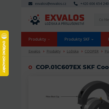
exvalos@exvalos.cz
+420 606 654 240
Produkty
Produkty SKF
Exvalos
Produkty
Ložiska
COOPER
Po
COP.01C607EX SKF Coo