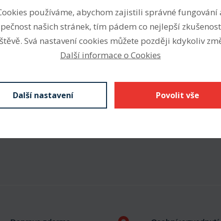
Cookies používáme, abychom zajistili správné fungování 
ooper, typ EX
Vnitřní průměr (mm)
ečková ložiska SKF Cooper
pečnost našich stránek, tím pádem co nejlepší zkušenost
Vnější průměr (mm)
žiskem a vnějším domečkem
štěvě. Svá nastavení cookies můžete později kdykoliv změ
jiného typu).
Další informace o Cookies
Šířka (mm)
Cooper typu EX.
vnějším domečkem.
Další nastavení
Povolit vše