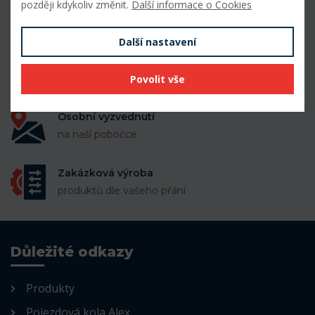
později kdykoliv změnit.
Další informace o Cookies
50 000 položek
k dispozici skladem
Další nastavení
Doprava zdarma
při nákupu nad 10 000 Kč
Povolit vše
Osobní vyzvednutí
na naší pobočce
Zakázková výroba
produktů dle vašeho přání
Důležité odkazy
Produkty
Pojezdová kola Alex