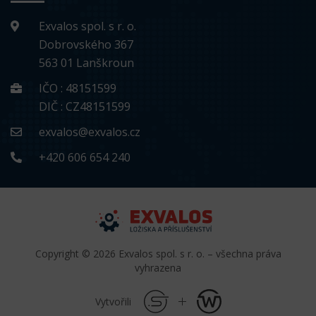
Exvalos spol. s r. o.
Dobrovského 367
563 01 Lanškroun
IČO : 48151599
DIČ : CZ48151599
exvalos@exvalos.cz
+420 606 654 240
Copyright © 2026 Exvalos spol. s r. o. – všechna práva
vyhrazena
Vytvořili