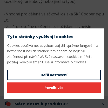
kuželíkový, přírubový nebo jiného typu).
- Vhodné pro dělená válečková ložiska SKF Cooper typu
EX.
- Zajišťují otočné uložení mezi ložiskem a vnějším
domečkem.
Tyto stránky využívají cookies
- zajišťují soustředné umístění těsnění
Cookies používáme, abychom zajistili správné fungování a
Parametry
bezpečnost našich stránek, tím pádem co nejlepší
zkušenost při návštěvě. Svá nastavení cookies můžete
později kdykoliv změnit.
Další informace o Cookies
Vnitřní průměr (mm)
220
Vnější průměr (mm)
457,2
Další nastavení
Šířka (mm)
242
Povolit vše
Máte dotaz k produktu?