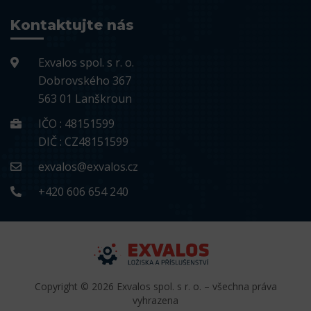
Kontaktujte nás
Exvalos spol. s r. o.
Dobrovského 367
563 01 Lanškroun
IČO : 48151599
DIČ : CZ48151599
exvalos@exvalos.cz
+420 606 654 240
Copyright © 2026 Exvalos spol. s r. o. – všechna práva
vyhrazena