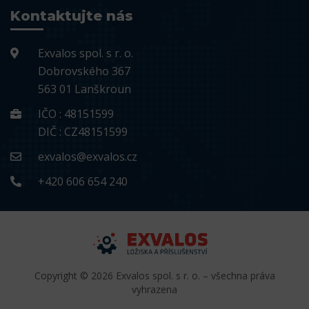
Kontaktujte nás
Exvalos spol. s r. o.
Dobrovského 367
563 01 Lanškroun
IČO : 48151599
DIČ : CZ48151599
exvalos@exvalos.cz
+420 606 654 240
Copyright © 2026 Exvalos spol. s r. o. – všechna práva
vyhrazena