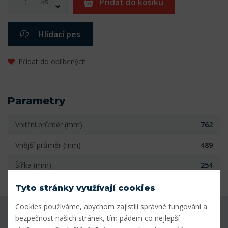
ks
Přidat do košíku
Hlídací pes
Přidat do oblíbených
Parametry
Vnitřní průměr (mm)
762
Vnější průměr (mm)
489
Šířka (mm)
254
Tyto stránky využívají cookies
Cookies používáme, abychom zajistili správné fungování a
Máte dotaz k produktu?
bezpečnost našich stránek, tím pádem co nejlepší