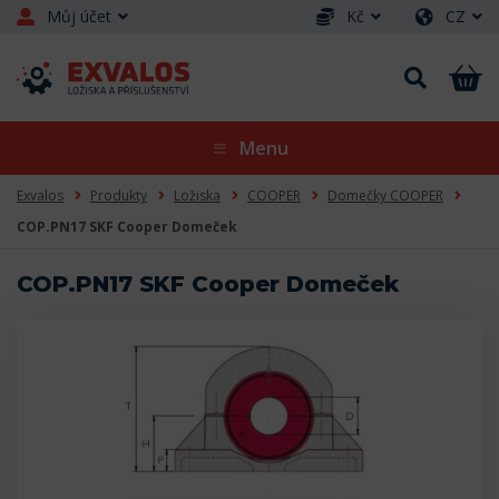
Můj účet
Kč
CZ
Menu
Exvalos
Produkty
Ložiska
COOPER
Domečky COOPER
COP.PN17 SKF Cooper Domeček
COP.PN17 SKF Cooper Domeček