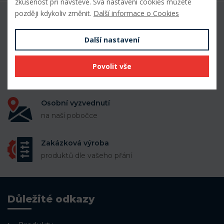
zkušenost při návštěvě. Svá nastavení cookies můžete
později kdykoliv změnit.
Další informace o Cookies
50 000 položek
k dispozici skladem
Další nastavení
Doprava zdarma
Povolit vše
při nákupu nad 10 000 Kč
Osobní vyzvednutí
na naší pobočce
Zakázková výroba
produktů dle vašeho přání
Důležité odkazy