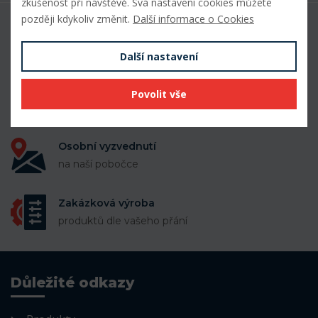
zkušenost při návštěvě. Svá nastavení cookies můžete
později kdykoliv změnit.
Další informace o Cookies
50 000 položek
k dispozici skladem
Další nastavení
Doprava zdarma
Povolit vše
při nákupu nad 10 000 Kč
Osobní vyzvednutí
na naší pobočce
Zakázková výroba
produktů dle vašeho přání
Důležité odkazy