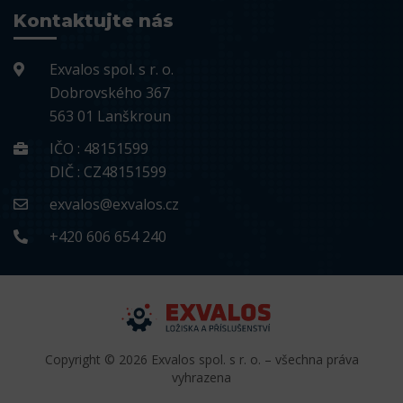
Kontaktujte nás
Exvalos spol. s r. o.
Dobrovského 367
563 01 Lanškroun
IČO : 48151599
DIČ : CZ48151599
exvalos@exvalos.cz
+420 606 654 240
Copyright © 2026 Exvalos spol. s r. o. – všechna práva
vyhrazena