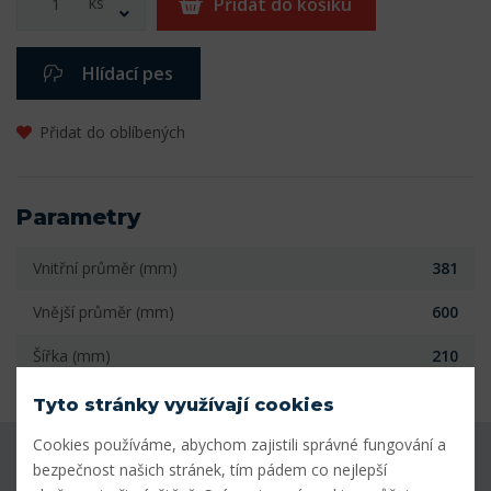
ks
Přidat do košíku
Hlídací pes
Přidat do oblíbených
Parametry
Vnitřní průměr (mm)
381
Vnější průměr (mm)
600
Šířka (mm)
210
Tyto stránky využívají cookies
Cookies používáme, abychom zajistili správné fungování a
Máte dotaz k produktu?
bezpečnost našich stránek, tím pádem co nejlepší