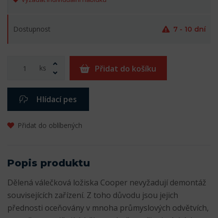
Dostupnost
7 - 10 dní
ks
Přidat do košíku
Hlídací pes
Přidat do oblíbených
Popis produktu
Dělená válečková ložiska Cooper nevyžadují demontáž
souvisejících zařízení. Z toho důvodu jsou jejich
přednosti oceňovány v mnoha průmyslových odvětvích,