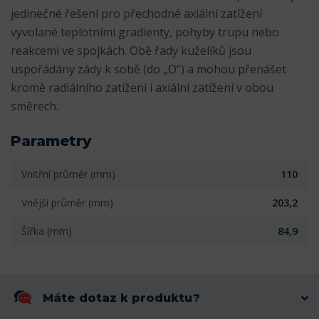
jedinečné řešení pro přechodné axiální zatížení
vyvolané teplotními gradienty, pohyby trupu nebo
reakcemi ve spojkách. Obě řady kuželíků jsou
uspořádány zády k sobě (do „O“) a mohou přenášet
kromě radiálního zatížení i axiální zatížení v obou
směrech.
Parametry
Vnitřní průměr (mm)
110
Vnější průměr (mm)
203,2
Šířka (mm)
84,9
Máte dotaz k produktu?