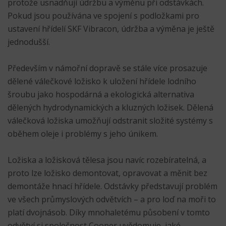
protože usnadňují údržbu a výměnu při odstávkách.
Pokud jsou používána ve spojení s podložkami pro
ustavení hřídelí SKF Vibracon, údržba a výměna je ještě
jednodušší.
Především v námořní dopravě se stále více prosazuje
dělené válečkové ložisko k uložení hřídele lodního
šroubu jako hospodárná a ekologická alternativa
dělených hydrodynamických a kluzných ložisek. Dělená
válečková ložiska umožňují odstranit složité systémy s
oběhem oleje i problémy s jeho únikem.
Ložiska a ložisková tělesa jsou navíc rozebíratelná, a
proto lze ložisko demontovat, opravovat a měnit bez
demontáže hnací hřídele. Odstávky představují problém
ve všech průmyslových odvětvích – a pro loď na moři to
platí dvojnásob. Díky mnohaletému působení v tomto
odvětví si společnost Cooper uvědomuje, jaké