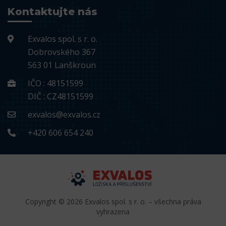
Kontaktujte nás
Exvalos spol. s r. o.
Dobrovského 367
563 01 Lanškroun
IČO : 48151599
DIČ : CZ48151599
exvalos@exvalos.cz
+420 606 654 240
Copyright © 2026 Exvalos spol. s r. o. – všechna práva
vyhrazena