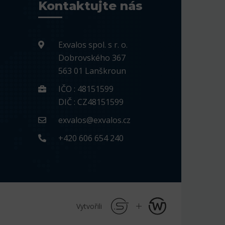
Kontaktujte nás
Exvalos spol. s r. o.
Dobrovského 367
563 01 Lanškroun
IČO : 48151599
DIČ : CZ48151599
exvalos@exvalos.cz
+420 606 654 240
Vytvořili