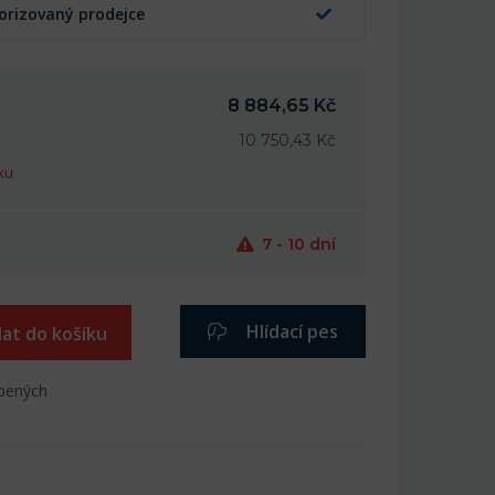
orizovaný prodejce
8 884,65 Kč
10 750,43 Kč
ku
7 - 10 dní
Hlídací pes
dat do košíku
íbených