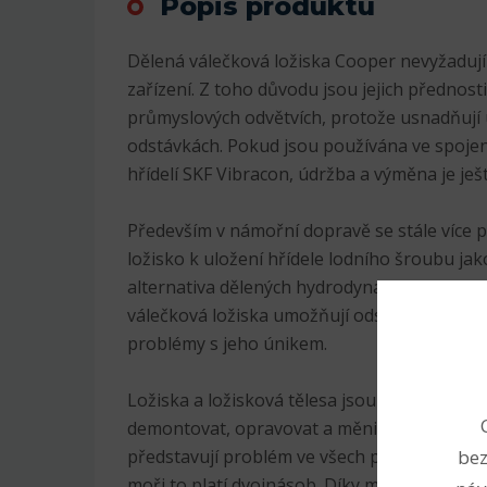
Popis produktu
Dělená válečková ložiska Cooper nevyžadují
zařízení. Z toho důvodu jsou jejich předno
průmyslových odvětvích, protože usnadňují
odstávkách. Pokud jsou používána ve spojen
hřídelí SKF Vibracon, údržba a výměna je ješ
Především v námořní dopravě se stále více 
ložisko k uložení hřídele lodního šroubu ja
alternativa dělených hydrodynamických a kl
válečková ložiska umožňují odstranit složit
problémy s jeho únikem.
Ložiska a ložisková tělesa jsou navíc rozebír
demontovat, opravovat a měnit bez demontá
bez
představují problém ve všech průmyslových 
moři to platí dvojnásob. Díky mnohaletému 