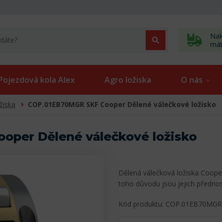
Nak
má
Pojezdová kola Alex
Agro ložiska
O nás
žiska
COP.01EB70MGR SKF Cooper Dělené válečkové ložisko
per Dělené válečkové ložisko
Dělená válečková ložiska Cooper
toho důvodu jsou jejich předn
Kód produktu: COP.01EB70MGR