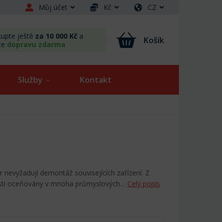
Můj účet
Kč
CZ
upte ještě
za 10 000 Kč
a
Košík
te
dopravu zdarma
Služby
Kontakt
 nevyžadují demontáž souvisejících zařízení. Z
osti oceňovány v mnoha průmyslových…
Celý popis