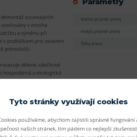
Parametry
 demontáž souvisejících
Vnitřní průměr (mm)
sti oceňovány v mnoha
Vnější průměr (mm)
 údržbu a výměnu při
í s podložkami pro ustavení
Šířka (mm)
tě jednodušší.
prosazuje dělené válečkové
ko hospodárná a ekologická
uzných ložisek. Dělená
é systémy s oběhem oleje i
Tyto stránky využívají cookies
atelná, a proto lze ložisko
Cookies používáme, abychom zajistili správné fungování 
že hnací hřídele. Odstávky
pečnost našich stránek, tím pádem co nejlepší zkušenost
odvětvích – a pro loď na
působení v tomto odvětví si