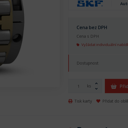
Aut
Cena bez DPH
Cena s DPH
Vyžádat individuální nabíd
Dostupnost
ks
Při
Tisk karty
Přidat do obl