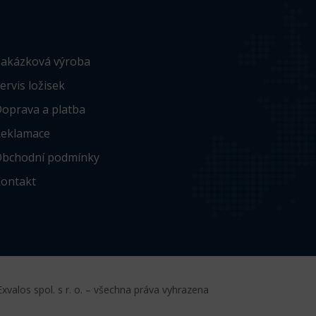
akázková výroba
ervis ložisek
oprava a platba
eklamace
bchodní podmínky
ontakt
xvalos spol. s r. o. – všechna práva vyhrazena