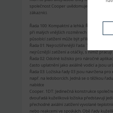
náv
společnost Cooper uvědomuje, jaké problé
zákazníci.
Řada 100: Kompaktní a lehká: Řada 100 se 
při malých vnějších rozměrech a je navržena 
působící zatížení může být příliš nízké pro lo
Řada 01: Nejrozšířenější řada: Tyto odolné 
nejrůznější zatížení a otáčky, s nimiž pracují 
Řada 02: Odolné ložisko pro náročné aplikac
často uplatnění jako axiálně vodicí a jsou ur
Řada 03: Ložiska řady 03 jsou navržena pro 
např. na ledoborcích. Jedná se o těžkou řadu
nabídce
Cooper. 1DT: Jedinečná konstrukce společno
dvouřadá kuželíková ložiska představují jed
přechodné axiální zatížení vyvolané teplotn
nebo reakcemi ve spojkách. Obě řady kuželí