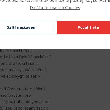
štěvě. Svá nastavení cookies můžete později kdykoliv změ
my a požadavky mají
Další informace o Cookies
vyznačuje vysokou únosností
Další nastavení
Povolit vše
přímo pro aplikace, v nichž
žiska jiných řad.
jednotky jsou vhodné pro
lodní hnací hřídele.
e. Ložiska řady 02 nacházejí
čena pro těžší hřídele.
extrémně vysoká zatížení,
 válečkových ložisek v
sti Cooper – tato dělená
inečné řešení pro
ími gradienty, pohyby trupu
ků jsou uspořádány zády k