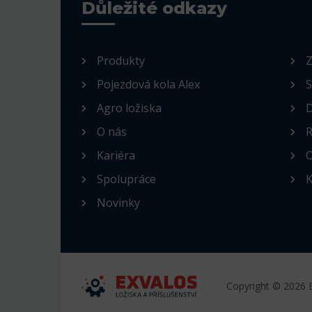
Důležité odkazy
Produkty
Z
Pojezdová kola Alex
S
Agro ložiska
D
O nás
R
Kariéra
O
Spolupráce
K
Novinky
Copyright © 2026 E