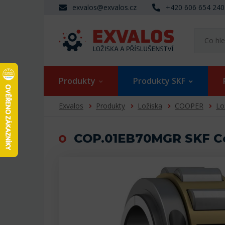
exvalos@exvalos.cz
+420 606 654 240
Produkty
Produkty SKF
Exvalos
Produkty
Ložiska
COOPER
Lo
COP.01EB70MGR SKF Coo