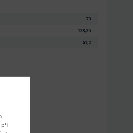
70
133,35
61,2
a
 při