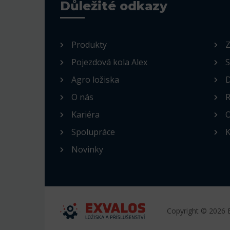
Důležité odkazy
Produkty
Z
Pojezdová kola Alex
S
Agro ložiska
D
O nás
R
Kariéra
O
Spolupráce
K
Novinky
Copyright © 2026 E