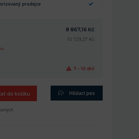
orizovaný prodejce
8 867,16 Kč
10 729,27 Kč
ku
7 - 10 dní
Hlídací pes
dat do košíku
íbených