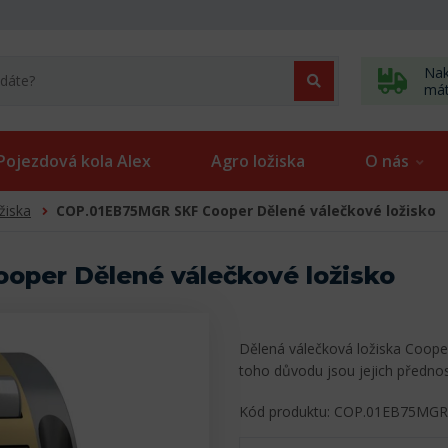
Nak
má
Pojezdová kola Alex
Agro ložiska
O nás
žiska
COP.01EB75MGR SKF Cooper Dělené válečkové ložisko
per Dělené válečkové ložisko
Dělená válečková ložiska Cooper
toho důvodu jsou jejich předn
Kód produktu: COP.01EB75MGR