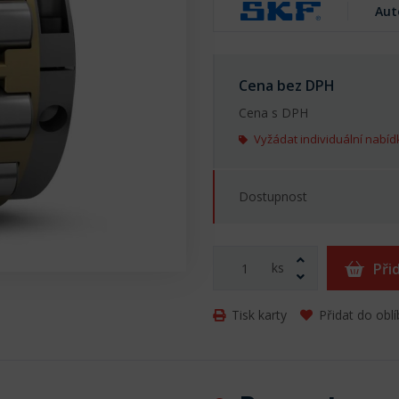
Aut
Cena bez DPH
Cena s DPH
Vyžádat individuální nabíd
Dostupnost
ks
Při
Tisk karty
Přidat do obl