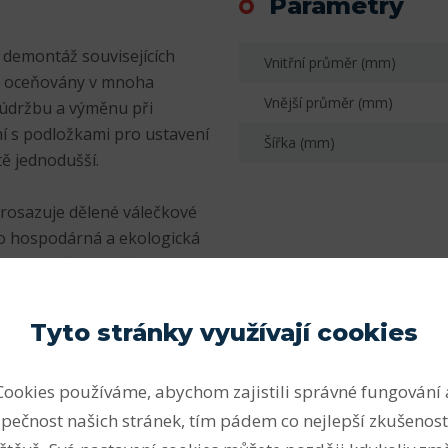
Parametry
 demontáž souvisejících
Vnitřní průměr (mm)
sti oceňovány v mnoha
Vnější průměr (mm)
 údržbu a výměnu při
í s podložkami pro ustavení
Šířka (mm)
tě jednodušší.
prosazuje dělené válečkové
ko hospodárná a ekologická
uzných ložisek. Dělená
é systémy s oběhem oleje i
Tyto stránky využívají cookies
atelná, a proto lze ložisko
Cookies používáme, abychom zajistili správné fungování 
že hnací hřídele. Odstávky
pečnost našich stránek, tím pádem co nejlepší zkušenost
odvětvích – a pro loď na
působení v tomto odvětví si