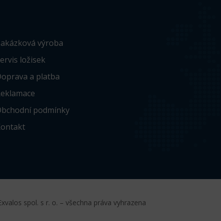
akázková výroba
ervis ložisek
oprava a platba
eklamace
bchodní podmínky
ontakt
xvalos spol. s r. o. – všechna práva vyhrazena