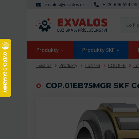
exvalos@exvalos.cz
+420 606 654 240
Produkty
Produkty SKF
Exvalos
Produkty
Ložiska
COOPER
Lo
COP.01EB75MGR SKF Coo