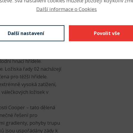
štěvě. Svá nastavení cookies můžete později kdykoliv změ
my a požadavky mají
Další informace o Cookies
vyznačuje vysokou únosností
Další nastavení
Povolit vše
přímo pro aplikace, v nichž
žiska jiných řad.
jednotky jsou vhodné pro
lodní hnací hřídele.
e. Ložiska řady 02 nacházejí
čena pro těžší hřídele.
extrémně vysoká zatížení,
 válečkových ložisek v
sti Cooper – tato dělená
inečné řešení pro
ími gradienty, pohyby trupu
ků jsou uspořádány zády k