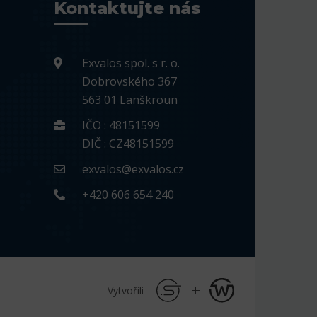
Kontaktujte nás
Exvalos spol. s r. o.
Dobrovského 367
563 01 Lanškroun
IČO : 48151599
DIČ : CZ48151599
exvalos@exvalos.cz
+420 606 654 240
Vytvořili