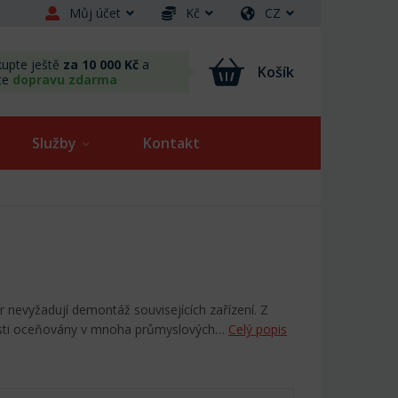
Můj účet
Kč
CZ
upte ještě
za 10 000 Kč
a
Košík
te
dopravu zdarma
Služby
Kontakt
 nevyžadují demontáž souvisejících zařízení. Z
osti oceňovány v mnoha průmyslových…
Celý popis