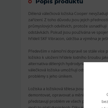
Popis produktu
Dělená válečková ložiska Cooper nevyžadují
zařízení. Z toho důvodu jsou jejich předno
průmyslových odvětvích, protože usnadňují
odstávkách. Pokud jsou používána ve spojen
hřídelí SKF Vibracon, údržba a výměna je ješ
Především v námořní dopravě se stále více 
ložisko k uložení hřídele lodního šroubu ja
alternativa dělených hydrodynamických a kl
válečková ložiska umožňují odstranit složit
problémy s jeho únikem.
Ložiska a ložisková tělesa jsou navíc rozebír
demontovat, opravovat a měnit bez demontá
bez
představují problém ve všech průmyslových 
moři to platí dvojnásob. Díky mnohaletému 