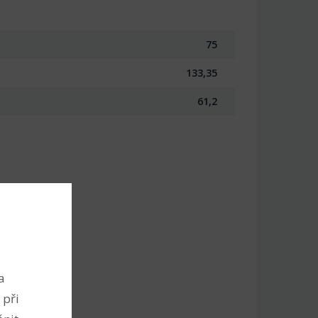
75
133,35
61,2
a
 při