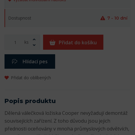
Dostupnost
7 - 10 dní
ks
Přidat do košíku
Hlídací pes
Přidat do oblíbených
Popis produktu
Dělená válečková ložiska Cooper nevyžadují demontáž
souvisejících zařízení. Z toho důvodu jsou jejich
přednosti oceňovány v mnoha průmyslových odvětvích,