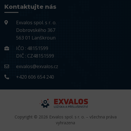
Kontaktujte nás
Exvalos spol. s r. o.
Dobrovského 367
563 01 Lanškroun
IČO : 48151599
DIČ : CZ48151599
exvalos@exvalos.cz
+420 606 654 240
Copyright © 2026 Exvalos spol. s r. o. – všechna práva
vyhrazena