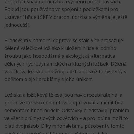
protože usnadňují údržbu a výměnu při odstávkách.
Pokud jsou používána ve spojení s podložkami pro
ustavení hřídelí SKF Vibracon, údržba a výměna je ještě
jednodušší.
Především v námořní dopravě se stále více prosazuje
dělené válečkové ložisko k uložení hřídele lodního
šroubu jako hospodárná a ekologická alternativa
dělených hydrodynamických a kluzných ložisek. Dělená
válečková ložiska umožňují odstranit složité systémy s
oběhem oleje i problémy s jeho únikem.
Ložiska a ložisková tělesa jsou navíc rozebíratelná, a
proto lze ložisko demontovat, opravovat a měnit bez
demontáže hnací hřídele. Odstávky představují problém
ve všech průmyslových odvětvích – a pro loď na moři to
platí dvojnásob. Díky mnohaletému působení v tomto
odvětví si společnost Cooper uvědomuje, jaké