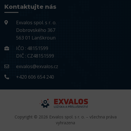
Kontaktujte nás
Exvalos spol. s r. o.
Dobrovského 367
563 01 Lanškroun
IČO : 48151599
DIČ : CZ48151599
exvalos@exvalos.cz
+420 606 654 240
Copyright © 2026 Exvalos spol. s r. o. – všechna práva
vyhrazena