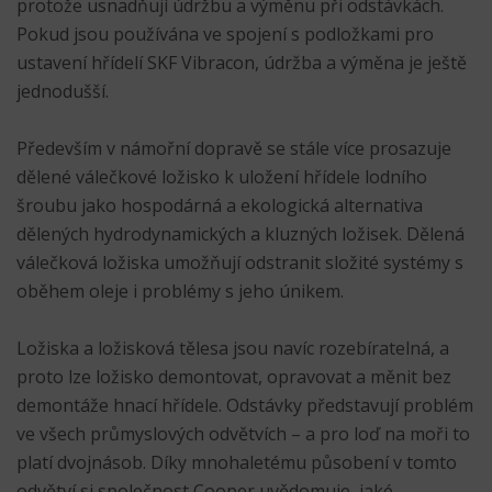
protože usnadňují údržbu a výměnu při odstávkách.
Pokud jsou používána ve spojení s podložkami pro
ustavení hřídelí SKF Vibracon, údržba a výměna je ještě
jednodušší.
Především v námořní dopravě se stále více prosazuje
dělené válečkové ložisko k uložení hřídele lodního
šroubu jako hospodárná a ekologická alternativa
dělených hydrodynamických a kluzných ložisek. Dělená
válečková ložiska umožňují odstranit složité systémy s
oběhem oleje i problémy s jeho únikem.
Ložiska a ložisková tělesa jsou navíc rozebíratelná, a
proto lze ložisko demontovat, opravovat a měnit bez
demontáže hnací hřídele. Odstávky představují problém
ve všech průmyslových odvětvích – a pro loď na moři to
platí dvojnásob. Díky mnohaletému působení v tomto
odvětví si společnost Cooper uvědomuje, jaké