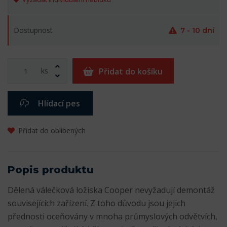
Dostupnost
7 - 10 dní
ks
Přidat do košíku
Hlídací pes
Přidat do oblíbených
Popis produktu
Dělená válečková ložiska Cooper nevyžadují demontáž
souvisejících zařízení. Z toho důvodu jsou jejich
přednosti oceňovány v mnoha průmyslových odvětvích,