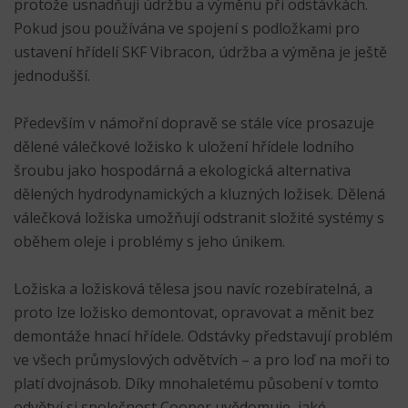
protože usnadňují údržbu a výměnu při odstávkách.
Pokud jsou používána ve spojení s podložkami pro
ustavení hřídelí SKF Vibracon, údržba a výměna je ještě
jednodušší.
Především v námořní dopravě se stále více prosazuje
dělené válečkové ložisko k uložení hřídele lodního
šroubu jako hospodárná a ekologická alternativa
dělených hydrodynamických a kluzných ložisek. Dělená
válečková ložiska umožňují odstranit složité systémy s
oběhem oleje i problémy s jeho únikem.
Ložiska a ložisková tělesa jsou navíc rozebíratelná, a
proto lze ložisko demontovat, opravovat a měnit bez
demontáže hnací hřídele. Odstávky představují problém
ve všech průmyslových odvětvích – a pro loď na moři to
platí dvojnásob. Díky mnohaletému působení v tomto
odvětví si společnost Cooper uvědomuje, jaké