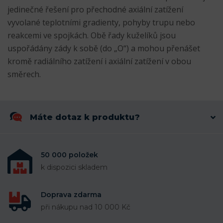
jedinečné řešení pro přechodné axiální zatížení
vyvolané teplotními gradienty, pohyby trupu nebo
reakcemi ve spojkách. Obě řady kuželíků jsou
uspořádány zády k sobě (do „O“) a mohou přenášet
kromě radiálního zatížení i axiální zatížení v obou
směrech.
Máte dotaz k produktu?
50 000 položek
k dispozici skladem
Doprava zdarma
při nákupu nad 10 000 Kč