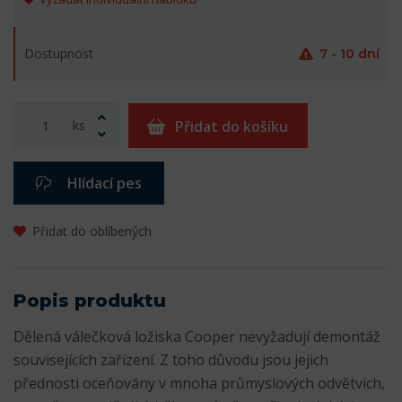
Dostupnost
7 - 10 dní
ks
Přidat do košíku
Hlídací pes
Přidat do oblíbených
Popis produktu
Dělená válečková ložiska Cooper nevyžadují demontáž
souvisejících zařízení. Z toho důvodu jsou jejich
přednosti oceňovány v mnoha průmyslových odvětvích,