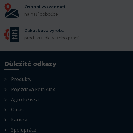
Osobní vyzvednutí
na naší pobočce
Zakázková výroba
produktů dle vašeho přání
Důležité odkazy
Produkty
Pojezdová kola Alex
Agro ložiska
O nás
Kariéra
Spolupráce