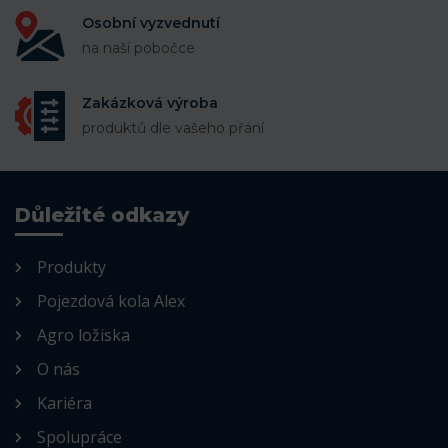
Osobní vyzvednutí
na naší pobočce
Zakázková výroba
produktů dle vašeho přání
Důležité odkazy
Produkty
Pojezdová kola Alex
Agro ložiska
O nás
Kariéra
Spolupráce