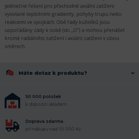
jedinečné řešení pro přechodné axiální zatížení
vyvolané teplotními gradienty, pohyby trupu nebo
reakcemi ve spojkách. Obě řady kuželíků jsou
uspořádány zády k sobě (do „O“) a mohou přenášet
kromě radiálního zatížení i axiální zatížení v obou
směrech.
Máte dotaz k produktu?
50 000 položek
k dispozici skladem
Doprava zdarma
při nákupu nad 10 000 Kč