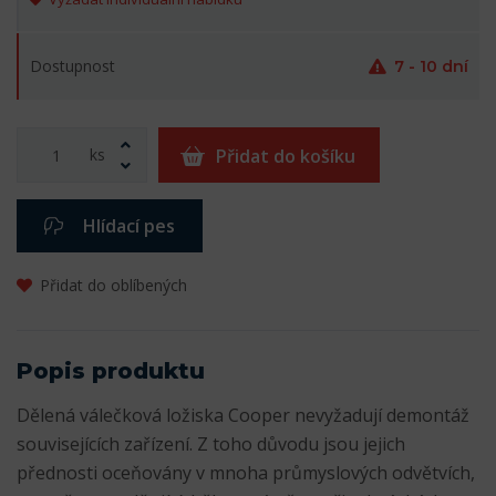
Dostupnost
7 - 10 dní
ks
Přidat do košíku
Hlídací pes
Přidat do oblíbených
Popis produktu
Dělená válečková ložiska Cooper nevyžadují demontáž
souvisejících zařízení. Z toho důvodu jsou jejich
přednosti oceňovány v mnoha průmyslových odvětvích,