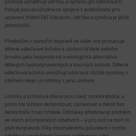
protože usnadňují údržbu a výměnu při odstávkách.
Pokud jsou používána ve spojení s podložkami pro
ustavení hřídelí SKF Vibracon, údržba a výměna je ještě
jednodušší.
Především v námořní dopravě se stále více prosazuje
dělené válečkové ložisko k uložení hřídele lodního
šroubu jako hospodárná a ekologická alternativa
dělených hydrodynamických a kluzných ložisek. Dělená
válečková ložiska umožňují odstranit složité systémy s
oběhem oleje i problémy s jeho únikem.
Ložiska a ložisková tělesa jsou navíc rozebíratelná, a
proto lze ložisko demontovat, opravovat a měnit bez
demontáže hnací hřídele. Odstávky představují problém
ve všech průmyslových odvětvích – a pro loď na moři to
platí dvojnásob. Díky mnohaletému působení v tomto
odvětví si společnost Cooper uvědomuje, jaké