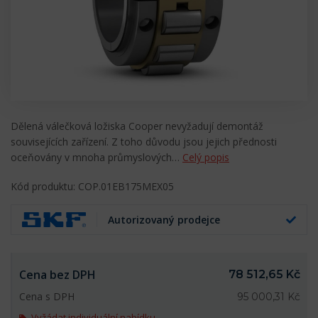
Dělená válečková ložiska Cooper nevyžadují demontáž
souvisejících zařízení. Z toho důvodu jsou jejich přednosti
oceňovány v mnoha průmyslových…
Celý popis
Kód produktu: COP.01EB175MEX05
Autorizovaný prodejce
Cena bez DPH
78 512,65 Kč
Cena s DPH
95 000,31 Kč
Vyžádat individuální nabídku