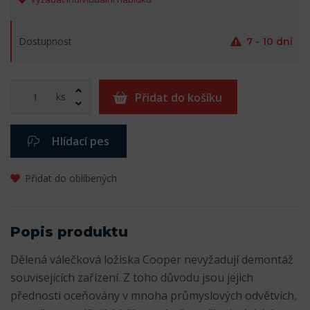
Dostupnost
7 - 10 dní
ks
Přidat do košíku
Hlídací pes
Přidat do oblíbených
Popis produktu
Dělená válečková ložiska Cooper nevyžadují demontáž
souvisejících zařízení. Z toho důvodu jsou jejich
přednosti oceňovány v mnoha průmyslových odvětvích,