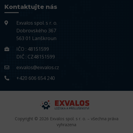
Kontaktujte nás
Exvalos spol. s r. o.
Dobrovského 367
563 01 Lanškroun
IČO : 48151599
DIČ : CZ48151599
exvalos@exvalos.cz
+420 606 654 240
Copyright © 2026 Exvalos spol. s r. o. – všechna práva
vyhrazena