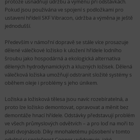
protože usnadňují údržbu a výměnu při odstávkách.
Pokud jsou používána ve spojení s podložkami pro
ustavení hřídelí SKF Vibracon, údržba a výměna je ještě
jednodušší.
Především v námořní dopravě se stále více prosazuje
dělené válečkové ložisko k uložení hřídele lodního
šroubu jako hospodárná a ekologická alternativa
dělených hydrodynamických a kluzných ložisek. Dělená
válečková ložiska umožňují odstranit složité systémy s
oběhem oleje i problémy s jeho únikem.
Ložiska a ložisková tělesa jsou navíc rozebíratelná, a
proto lze ložisko demontovat, opravovat a měnit bez
demontáže hnací hřídele. Odstávky představují problém
ve všech průmyslových odvětvích – a pro loď na moři to
platí dvojnásob. Díky mnohaletému působení v tomto
odvětví si společnost Cooper uvědomuje, jaké