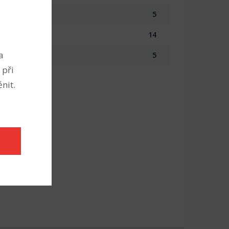
5
14
a
5
 při
nit.