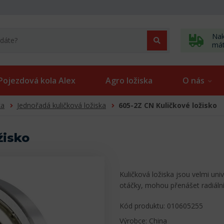
Nak
má
Pojezdová kola Alex
Agro ložiska
O nás
ka
Jednořadá kuličková ložiska
605-2Z CN Kuličkové ložisko
žisko
Kuličková ložiska jsou velmi uni
otáčky, mohou přenášet radiální
Kód produktu: 010605255
Výrobce: China