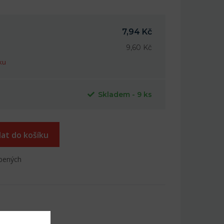
7,94 Kč
9,60 Kč
ku
Skladem - 9 ks
dat do košíku
íbených