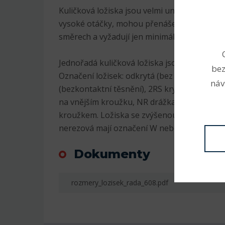
Kuličková ložiska jsou velmi univerzální. Js
vysoké otáčky, mohou přenášet radiální i axi
směrech a vyžadují jen minimální údržbu.
Jednořadá kuličková ložiska jsou nejrozšíře
bez
Označení ložisek: odkrytá (bez označení), 2
náv
(bezkontaktní těsnění), 2RS krytá plastem (
na vnějším kroužku, NR drážka na vnějším 
kroužkem. Ložiska se zvýšenou radiální vůlí
nerezová mají označení W nebo S, K kuželov
Dokumenty
rozmery_lozisek_rada_608.pdf