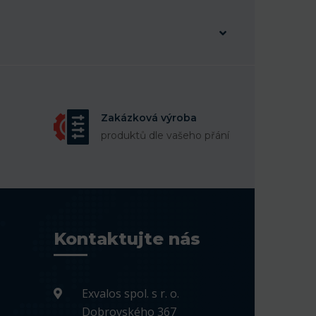
Zakázková výroba
produktů dle vašeho přání
Kontaktujte nás
Exvalos spol. s r. o.
Dobrovského 367