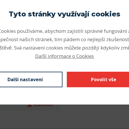
ou vhodná pro vysoké a velmi
Vnitřní průměr (mm)
Tyto stránky využívají cookies
ální zatížení v obou
Vnější průměr (mm)
Cookies používáme, abychom zajistili správné fungování 
Šířka (mm)
nějším druhem ložisek.
pečnost našich stránek, tím pádem co nejlepší zkušenost
Z krytá plechem
štěvě. Svá nastavení cookies můžete později kdykoliv změ
kontaktní těsnění), N drážka
Další informace o Cookies
kroužku s pojistným
 se značí C3 nebo C4,
á díra vnitřního kroužku.
Další nastavení
Povolit vše
Stáhnout