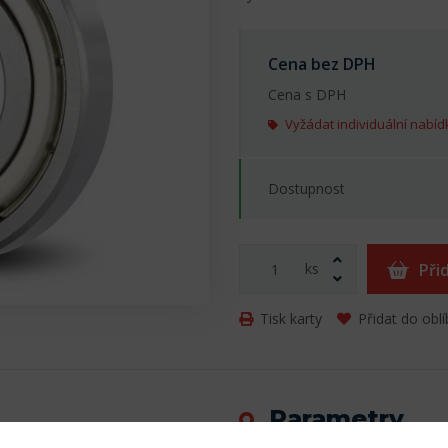
Cena bez DPH
Cena s DPH
Vyžádat individuální nabíd
Dostupnost
ks
Při
Tisk karty
Přidat do obl
Parametry