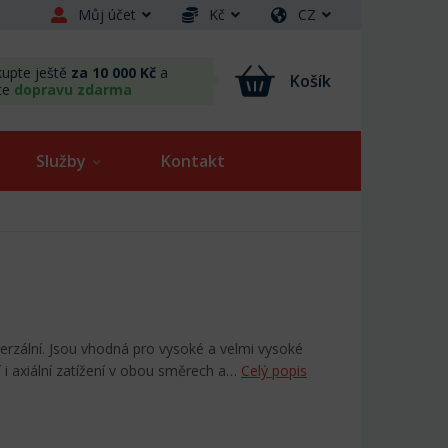
Můj účet
Kč
CZ
upte ještě
za 10 000 Kč
a
Košík
te
dopravu zdarma
Služby
Kontakt
verzální. Jsou vhodná pro vysoké a velmi vysoké
 i axiální zatížení v obou směrech a…
Celý popis