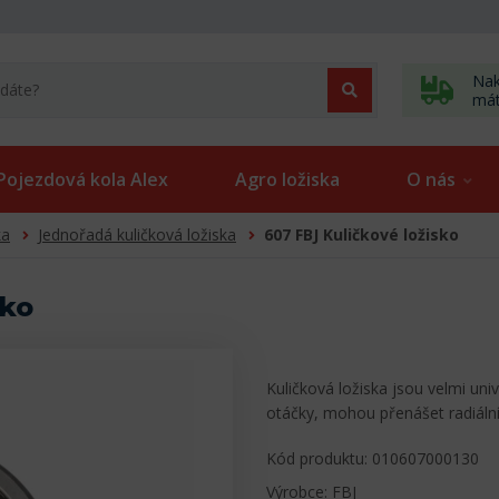
Nak
má
Pojezdová kola Alex
Agro ložiska
O nás
ka
Jednořadá kuličková ložiska
607 FBJ Kuličkové ložisko
sko
Kuličková ložiska jsou velmi uni
otáčky, mohou přenášet radiální
Kód produktu: 010607000130
Výrobce: FBJ