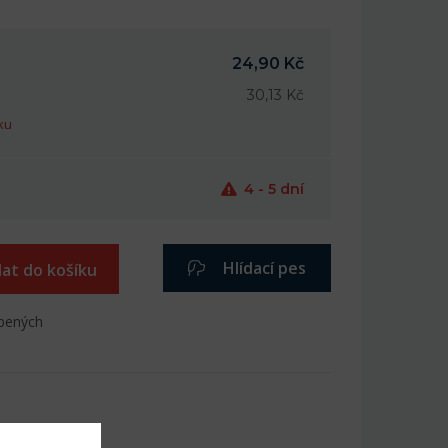
24,90 Kč
30,13 Kč
ku
4 - 5 dní
Hlídací pes
dat do košíku
íbených