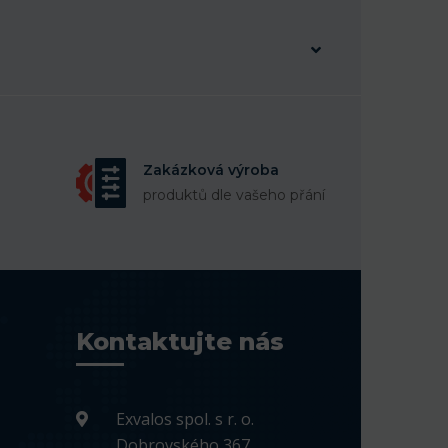
Zakázková výroba
produktů dle vašeho přání
Kontaktujte nás
Exvalos spol. s r. o.
Dobrovského 367