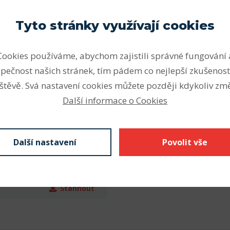
ou vhodná pro vysoké a velmi
Vnitřní průměr (mm)
Tyto stránky využívají cookies
ální zatížení v obou
Vnější průměr (mm)
Cookies používáme, abychom zajistili správné fungování 
Šířka (mm)
nějším druhem ložisek.
pečnost našich stránek, tím pádem co nejlepší zkušenost
Z krytá plechem
štěvě. Svá nastavení cookies můžete později kdykoliv změ
kontaktní těsnění), N drážka
Další informace o Cookies
kroužku s pojistným
 se značí C3 nebo C4,
á díra vnitřního kroužku.
Další nastavení
Povolit vše
Stáhnout