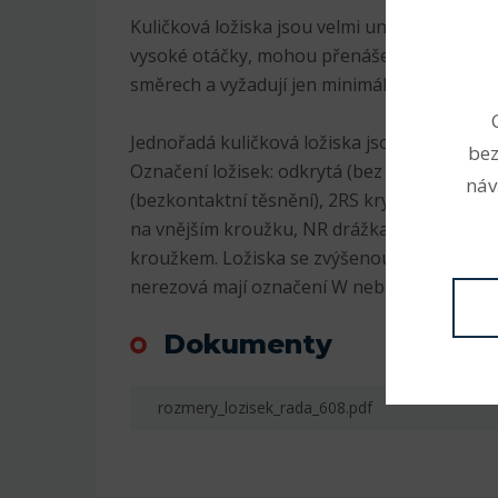
Kuličková ložiska jsou velmi univerzální. Js
vysoké otáčky, mohou přenášet radiální i axi
směrech a vyžadují jen minimální údržbu.
Jednořadá kuličková ložiska jsou nejrozšíře
bez
Označení ložisek: odkrytá (bez označení), 2
náv
(bezkontaktní těsnění), 2RS krytá plastem (
na vnějším kroužku, NR drážka na vnějším 
kroužkem. Ložiska se zvýšenou radiální vůlí
nerezová mají označení W nebo S, K kuželov
Dokumenty
rozmery_lozisek_rada_608.pdf