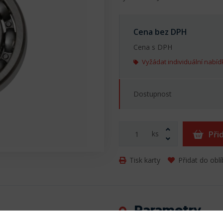
Cena bez DPH
Cena s DPH
Vyžádat individuální nabíd
Dostupnost
ks
Při
Tisk karty
Přidat do obl
Parametry