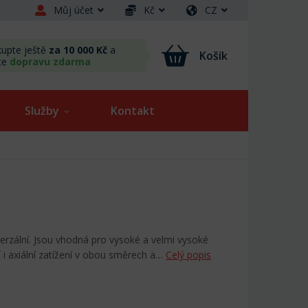
Můj účet
Kč
CZ
upte ještě
za 10 000 Kč
a
Košík
te
dopravu zdarma
Služby
Kontakt
verzální. Jsou vhodná pro vysoké a velmi vysoké
 i axiální zatížení v obou směrech a…
Celý popis