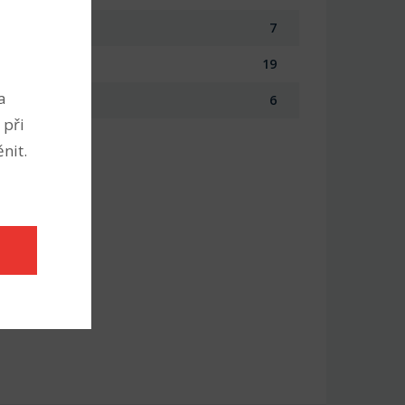
7
19
a
6
 při
nit.