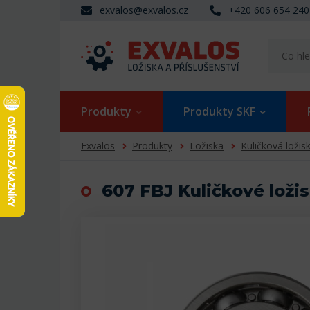
exvalos@exvalos.cz
+420 606 654 240
Produkty
Produkty SKF
Exvalos
Produkty
Ložiska
Kuličková ložis
607 FBJ Kuličkové loži