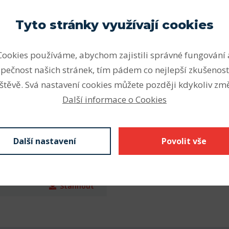
ou vhodná pro vysoké a velmi
Vnitřní průměr (mm)
Tyto stránky využívají cookies
ální zatížení v obou
Cookies používáme, abychom zajistili správné fungování 
nějším druhem ložisek.
pečnost našich stránek, tím pádem co nejlepší zkušenost
Z krytá plechem
štěvě. Svá nastavení cookies můžete později kdykoliv změ
kontaktní těsnění), N drážka
Další informace o Cookies
kroužku s pojistným
 se značí C3 nebo C4,
á díra vnitřního kroužku.
Další nastavení
Povolit vše
Stáhnout