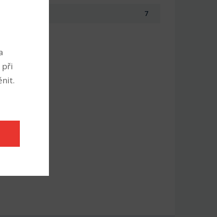
7
a
 při
nit.