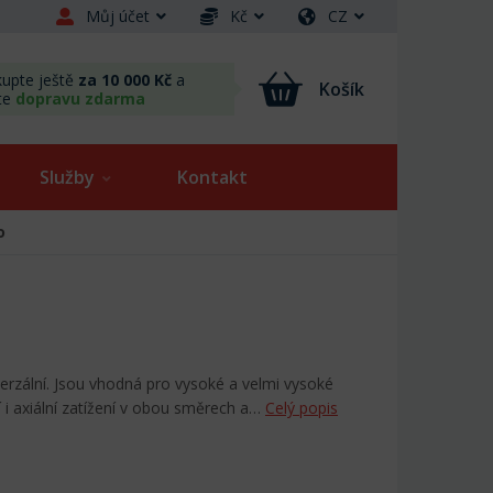
Můj účet
Kč
CZ
upte ještě
za 10 000 Kč
a
Košík
te
dopravu zdarma
Služby
Kontakt
o
verzální. Jsou vhodná pro vysoké a velmi vysoké
 i axiální zatížení v obou směrech a…
Celý popis