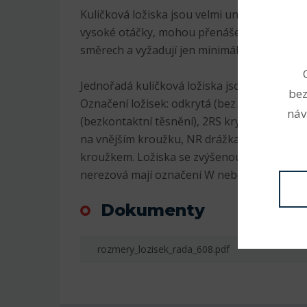
Kuličková ložiska jsou velmi univerzální. Js
vysoké otáčky, mohou přenášet radiální i axi
směrech a vyžadují jen minimální údržbu.
Jednořadá kuličková ložiska jsou nejrozšíře
bez
Označení ložisek: odkrytá (bez označení), 2
náv
(bezkontaktní těsnění), 2RS krytá plastem (
na vnějším kroužku, NR drážka na vnějším 
kroužkem. Ložiska se zvýšenou radiální vůlí
nerezová mají označení W nebo S, K kuželov
Dokumenty
rozmery_lozisek_rada_608.pdf