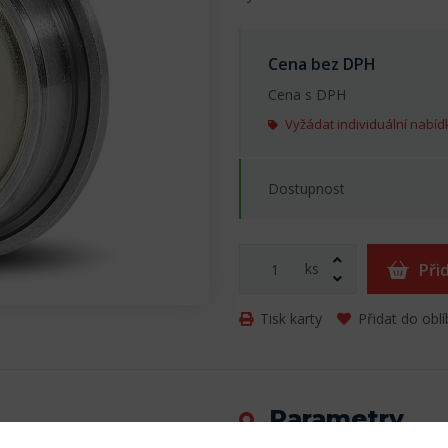
Cena bez DPH
Cena s DPH
Vyžádat individuální nabíd
Dostupnost
ks
Při
Tisk karty
Přidat do obl
Parametry