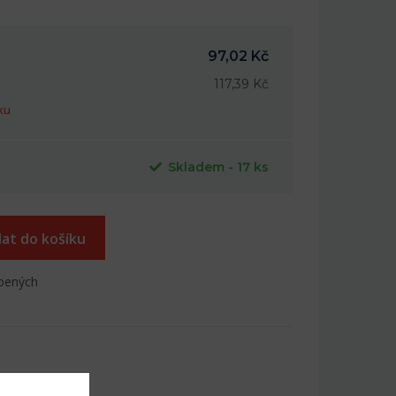
97,02 Kč
117,39 Kč
ku
Skladem - 17 ks
dat do košíku
íbených