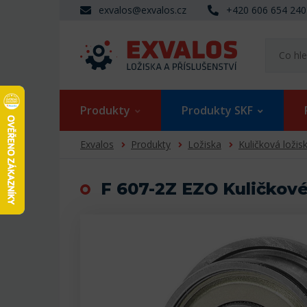
exvalos@exvalos.cz
+420 606 654 240
Produkty
Produkty SKF
Exvalos
Produkty
Ložiska
Kuličková ložis
F 607-2Z EZO Kuličkové