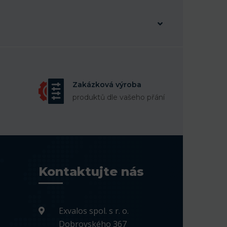
Zakázková výroba
produktů dle vašeho přání
Kontaktujte nás
Exvalos spol. s r. o.
Dobrovského 367