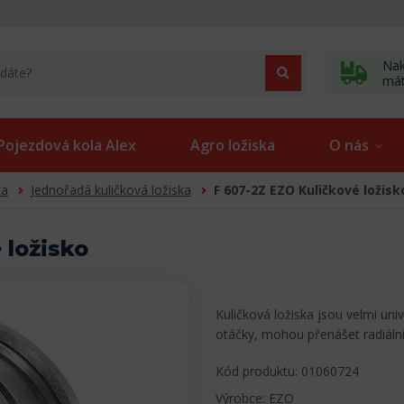
Nak
má
Pojezdová kola Alex
Agro ložiska
O nás
ka
Jednořadá kuličková ložiska
F 607-2Z EZO Kuličkové ložisk
 ložisko
Kuličková ložiska jsou velmi uni
otáčky, mohou přenášet radiální
Kód produktu: 01060724
Výrobce: EZO