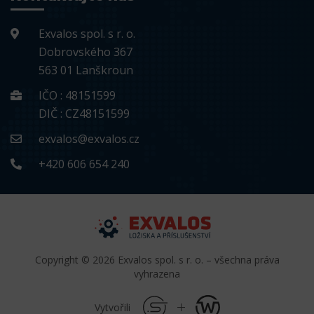
Exvalos spol. s r. o.
Dobrovského 367
563 01 Lanškroun
IČO : 48151599
DIČ : CZ48151599
exvalos@exvalos.cz
+420 606 654 240
Copyright © 2026 Exvalos spol. s r. o. – všechna práva
vyhrazena
Vytvořili