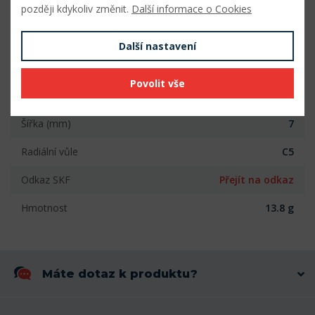
později kdykoliv změnit.
Další informace o Cookies
Parametry
Další nastavení
Vnitřní průměr (mm)
8
Povolit vše
Vnější průměr (mm)
22
Šířka (mm)
7
Radiální vůle
C5
Odkaz SKF
Přejít na odkaz
Hmotnost
13.8 g
Máte dotaz k produktu?