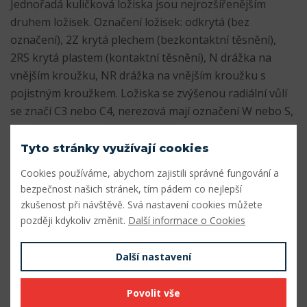
Jednořadá kuličková ložiska jsou nejrozšířenějším
druhem ložisek. Označení ložisek: odkrytá (bez
označení), 2Z krytá plechem (bezkontaktní těsnění),
2RS krytá plastem (kontaktní těsnění), N drážka na
vnějším kroužku, NR drážka na vnějším kroužku s
pojistným kroužkem. Ložiska se zvýšenou radiální vůlí
se značí C3 nebo C4, nerezová mají označení W nebo S,
K kuželová díra vnitřního kroužku.
Tyto stránky využívají cookies
Dokumenty
Cookies používáme, abychom zajistili správné fungování a
bezpečnost našich stránek, tím pádem co nejlepší
rozmery_lozisek_rada_608.pdf
Stáhnout
zkušenost při návštěvě. Svá nastavení cookies můžete
později kdykoliv změnit.
Další informace o Cookies
Parametry
Další nastavení
Vnitřní průměr (mm)
9
Vnější průměr (mm)
24
Povolit vše