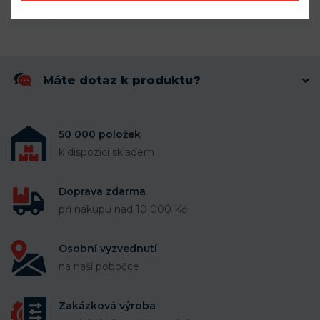
Šířka (mm)
7
Máte dotaz k produktu?
50 000 položek
k dispozici skladem
Doprava zdarma
při nákupu nad 10 000 Kč
Osobní vyzvednutí
na naší pobočce
Zakázková výroba