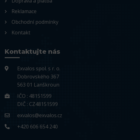
Doprava a platba
Reklamace
Obchodní podmínky
Kontakt
Kontaktujte nás
Exvalos spol. s r. o.
Dobrovského 367
563 01 Lanškroun
IČO : 48151599
DIČ : CZ48151599
exvalos@exvalos.cz
+420 606 654 240