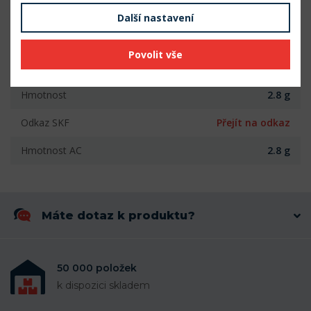
Vnější průměr (mm)
8
Další nastavení
Šířka (mm)
3
Povolit vše
Radiální vůle
Normální
Hmotnost
2.8 g
Odkaz SKF
Přejít na odkaz
Hmotnost AC
2.8 g
Máte dotaz k produktu?
50 000 položek
k dispozici skladem