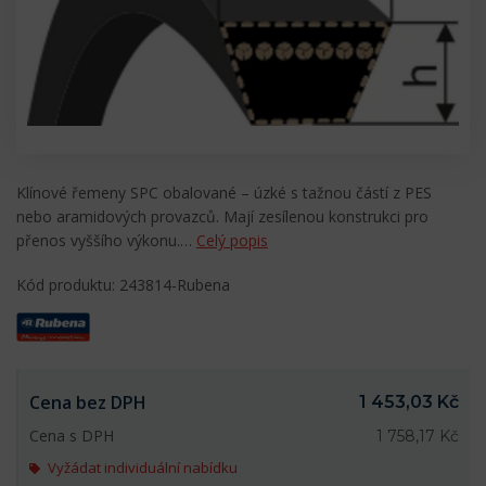
Klínové řemeny SPC obalované – úzké s tažnou částí z PES
nebo aramidových provazců. Mají zesílenou konstrukci pro
přenos vyššího výkonu.…
Celý popis
Kód produktu: 243814-Rubena
Cena bez DPH
1 453,03 Kč
Cena s DPH
1 758,17 Kč
Vyžádat individuální nabídku