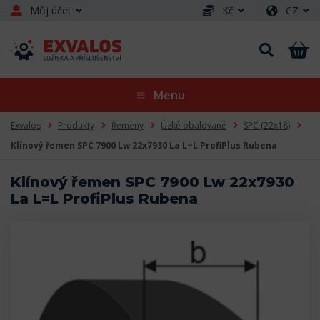
Můj účet
Kč
CZ
Menu
Exvalos
Produkty
Řemeny
Úzké obalované
SPC (22x18)
Klínový řemen SPC 7900 Lw 22x7930 La L=L ProfiPlus Rubena
Klínový řemen SPC 7900 Lw 22x7930
La L=L ProfiPlus Rubena