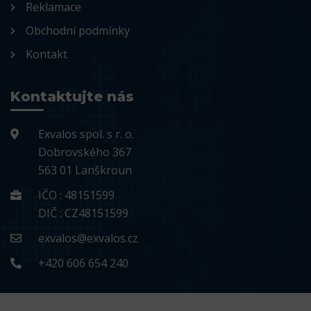
Reklamace
Obchodní podmínky
Kontakt
Kontaktujte nás
Exvalos spol. s r. o.
Dobrovského 367
563 01 Lanškroun
IČO : 48151599
DIČ : CZ48151599
exvalos@exvalos.cz
+420 606 654 240