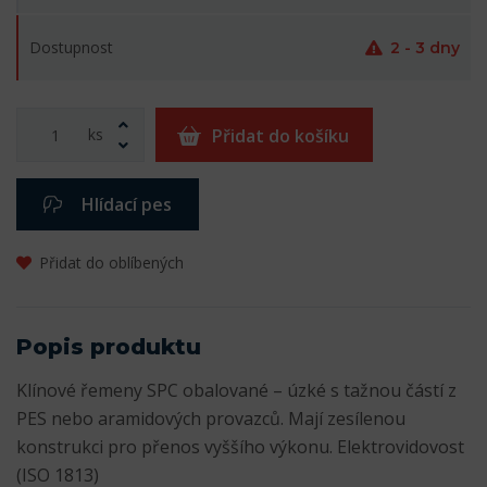
Dostupnost
2 - 3 dny
ks
Přidat do košíku
Hlídací pes
Přidat do oblíbených
Popis produktu
Klínové řemeny SPC obalované – úzké s tažnou částí z
PES nebo aramidových provazců. Mají zesílenou
konstrukci pro přenos vyššího výkonu. Elektrovidovost
(ISO 1813)