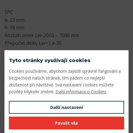
SPC
b: 22 mm
h: 18 mm
Rozsah délek Lw: 2000 – 7000 mm
Přepočet délky Lw= La-30
Parametry
Tyto stránky využívají cookies
Cookies používáme, abychom zajistili správné fungování a
Profil
SPC
bezpečnost našich stránek, tím pádem co nejlepší
Šířka profilu (mm)
22
zkušenost při návštěvě. Svá nastavení cookies můžete
později kdykoliv změnit.
Další informace o Cookies
Výška profilu (mm)
18
Vnitřní délka Li (mm)
7817
Další nastavení
Výpočtová délka Lw (mm)
7900
Povolit vše
Vnější délka La (mm)
7930