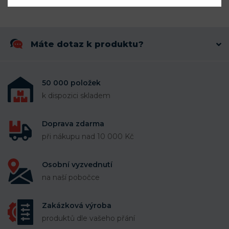
Máte dotaz k produktu?
50 000 položek
k dispozici skladem
Doprava zdarma
při nákupu nad 10 000 Kč
Osobní vyzvednutí
na naší pobočce
Zakázková výroba
produktů dle vašeho přání