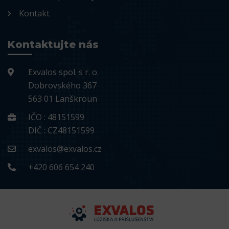
Kontakt
Kontaktujte nás
Exvalos spol. s r. o.
Dobrovského 367
563 01 Lanškroun
IČO : 48151599
DIČ : CZ48151599
exvalos@exvalos.cz
+420 606 654 240