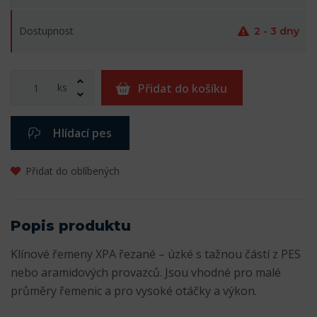
Dostupnost
2 - 3 dny
ks
Přidat do košíku
Hlídací pes
Přidat do oblíbených
Popis produktu
Klínové řemeny XPA řezané – úzké s tažnou částí z PES
nebo aramidových provazců. Jsou vhodné pro malé
průměry řemenic a pro vysoké otáčky a výkon.