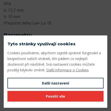
XPA
b: 12,7 mm
h: 10 mm
Přepočet délky Lw= La-18
Parametry
Tyto stránky využívají cookies
Profil
XPA
Cookies používáme, abychom zajistili správné fungování a
Šířka profilu (mm)
12,7
bezpečnost našich stránek, tím pádem co nejlepší
zkušenost při návštěvě. Svá nastavení cookies můžete
Výška profilu (mm)
10
později kdykoliv změnit.
Další informace o Cookies
Vnitřní délka Li (mm)
1285
Další nastavení
Výpočtová délka Lw (mm)
1330
Povolit vše
Vnější délka La (mm)
1348