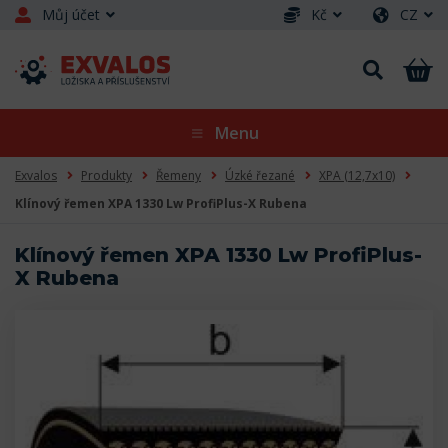
Můj účet
Kč
CZ
Menu
Exvalos
Produkty
Řemeny
Úzké řezané
XPA (12,7x10)
Klínový řemen XPA 1330 Lw ProfiPlus-X Rubena
Klínový řemen XPA 1330 Lw ProfiPlus-
X Rubena