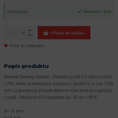
Dostupnost
Skladem - 6 ks
ks
Přidat do košíku
Přidat do oblíbených
Popis produktu
Klínové řemeny řezané - klasické profil Z s tažnou částí
z PES nebo aramidových provazců. Systém L=L (od 1000
mm Li) garantuje přesné délkové tolerance pro použití
v sadě. Odolnost vůči teplotám od -30 do + 80°C.
b= 10 mm
h= 6 mm