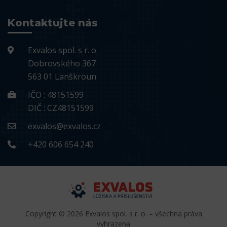
Kontaktujte nás
Exvalos spol. s r. o.
Dobrovského 367
563 01 Lanškroun
IČO : 48151599
DIČ : CZ48151599
exvalos@exvalos.cz
+420 606 654 240
Copyright © 2026 Exvalos spol. s r. o. – všechna práva
vyhrazena