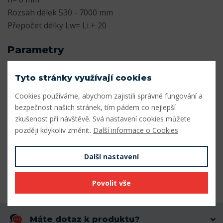
Rozsah délek 530 - 7000 mm
Přepočet délky Lw= Li + 20
Parametry
Profil
Z
Tyto stránky využívají cookies
Šířka profilu (mm)
10
Cookies používáme, abychom zajistili správné fungování a
bezpečnost našich stránek, tím pádem co nejlepší
Výška profilu (mm)
6
zkušenost při návštěvě. Svá nastavení cookies můžete
později kdykoliv změnit.
Další informace o Cookies
Vnitřní délka Li (mm)
1270
Výpočtová délka Lw (mm)
1290
Další nastavení
Vnější délka La (mm)
1308
Povolit vše
Máte dotaz k produktu?