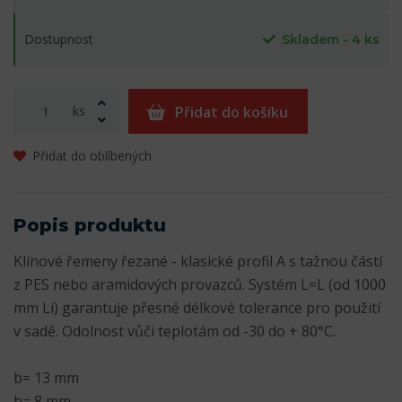
Dostupnost
Skladem - 4 ks
ks
Přidat do košíku
Přidat do oblíbených
Popis produktu
Klínové řemeny řezané - klasické profil A s tažnou částí
z PES nebo aramidových provazců. Systém L=L (od 1000
mm Li) garantuje přesné délkové tolerance pro použití
v sadě. Odolnost vůči teplotám od -30 do + 80°C.
b= 13 mm
h= 8 mm