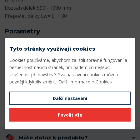
Rozsah délek 590 - 7000 mm
Přepočet délky Lw= Li + 30
Parametry
Profil
A
Tyto stránky využívají cookies
Šířka profilu (mm)
13
Cookies používáme, abychom zajistili správné fungování a
bezpečnost našich stránek, tím pádem co nejlepší
Výška profilu (mm)
8
zkušenost při návštěvě. Svá nastavení cookies můžete
později kdykoliv změnit.
Další informace o Cookies
Vnitřní délka Li (mm)
2440
Výpočtová délka Lw (mm)
2470
Další nastavení
Vnější délka La (mm)
2490
Povolit vše
Máte dotaz k produktu?