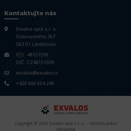
Kontaktujte nás
Exvalos spol. s r. o.
Dobrovského 367
563 01 Lanškroun
IČO : 48151599
DIČ : CZ48151599
exvalos@exvalos.cz
+420 606 654 240
Copyright © 2026 Exvalos spol. s r. o. – všechna práva
vyhrazena