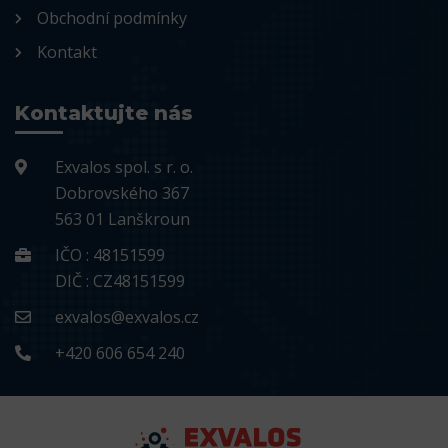
Obchodní podmínky
Kontakt
Kontaktujte nás
Exvalos spol. s r. o.
Dobrovského 367
563 01 Lanškroun
IČO : 48151599
DIČ : CZ48151599
exvalos@exvalos.cz
+420 606 654 240