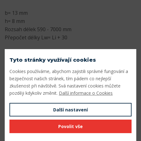
b= 13 mm
h= 8 mm
Rozsah délek 590 - 7000 mm
Přepočet délky Lw= Li + 30
Parametry
Tyto stránky využívají cookies
Profil
A
Cookies používáme, abychom zajistili správné fungování a
bezpečnost našich stránek, tím pádem co nejlepší
Šířka profilu (mm)
13
zkušenost při návštěvě. Svá nastavení cookies můžete
Výška profilu (mm)
8
později kdykoliv změnit.
Další informace o Cookies
Vnitřní délka Li (mm)
2510
Další nastavení
Výpočtová délka Lw (mm)
2540
Povolit vše
Vnější délka La (mm)
2560