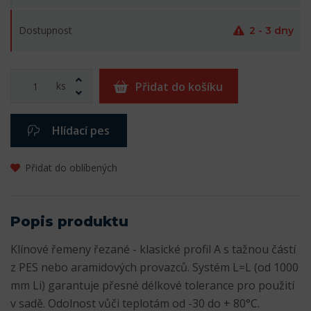
Dostupnost
2 - 3 dny
ks
Přidat do košíku
Hlídací pes
Přidat do oblíbených
Popis produktu
Klínové řemeny řezané - klasické profil A s tažnou částí
z PES nebo aramidových provazců. Systém L=L (od 1000
mm Li) garantuje přesné délkové tolerance pro použití
v sadě. Odolnost vůči teplotám od -30 do + 80°C.