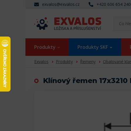
exvalos@exvalos.cz
+420 606 654 240
Produkty
Produkty SKF
Exvalos
Produkty
Řemeny
Obalované kla
Klínový řemen 17x3210 