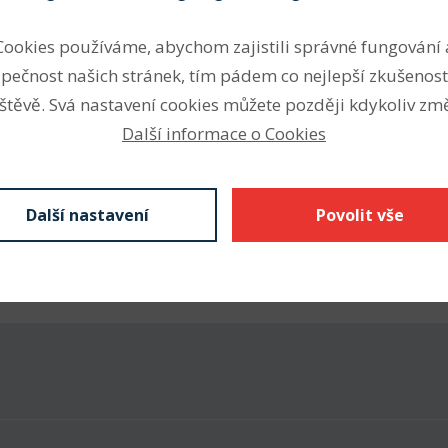
tažnou částí z PES nebo
Profil
Cookies používáme, abychom zajistili správné fungování 
 mm Li) garantuje přesné
pečnost našich stránek, tím pádem co nejlepší zkušenost
Šířka profilu (mm)
ost vůči teplotám od -30 do
štěvě. Svá nastavení cookies můžete později kdykoliv změ
Výška profilu (mm)
Další informace o Cookies
Vnitřní délka Li (mm)
Výpočtová délka Lw (mm)
Další nastavení
Povolit vše
Vnější délka La (mm)