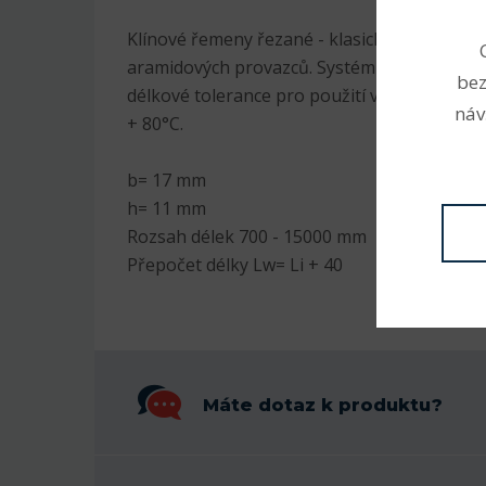
Klínové řemeny řezané - klasické profil B s 
aramidových provazců. Systém L=L (od 1000
bez
délkové tolerance pro použití v sadě. Odoln
náv
+ 80°C.
b= 17 mm
h= 11 mm
Rozsah délek 700 - 15000 mm
Přepočet délky Lw= Li + 40
Máte dotaz k produktu?