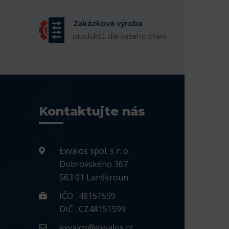
Zakázková výroba
produktů dle vašeho přání
Kontaktujte nás
Exvalos spol. s r. o.
Dobrovského 367
563 01 Lanškroun
IČO : 48151599
DIČ : CZ48151599
exvalos@exvalos.cz