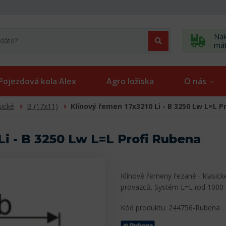
Nak
má
Pojezdová kola Alex
Agro ložiska
O nás
sické
B (17x11)
Klínový řemen 17x3210 Li - B 3250 Lw L=L P
Li - B 3250 Lw L=L Profi Rubena
Klínové řemeny řezané - klasick
provazců. Systém L=L (od 1000
Kód produktu: 244756-Rubena