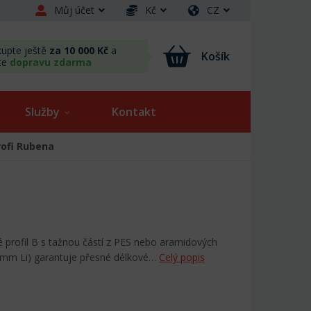
Můj účet
Kč
CZ
upte ještě
za 10 000 Kč
a
Košík
te
dopravu zdarma
Služby
Kontakt
rofi Rubena
é profil B s tažnou částí z PES nebo aramidových
 mm Li) garantuje přesné délkové…
Celý popis