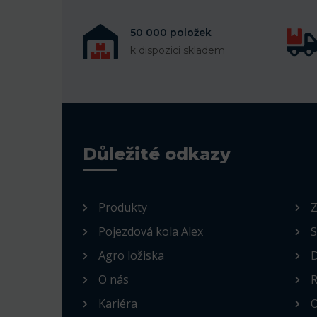
50 000 položek
k dispozici skladem
Důležité odkazy
Produkty
Z
Pojezdová kola Alex
S
Agro ložiska
D
O nás
R
Kariéra
O