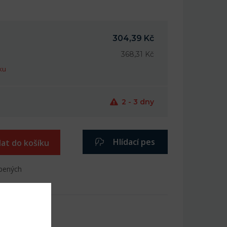
304,39 Kč
368,31 Kč
ku
2 - 3 dny
Hlídací pes
dat do košíku
íbených