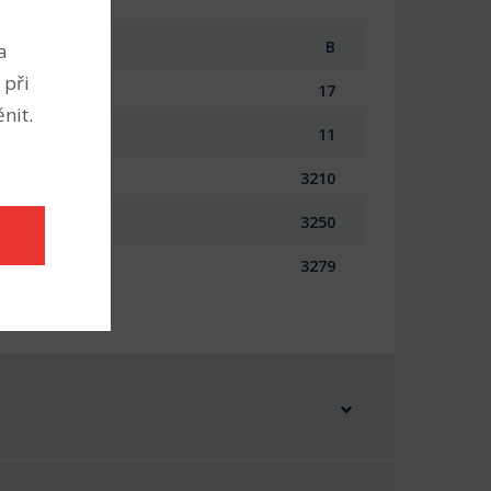
B
a
 při
17
nit.
11
3210
3250
3279