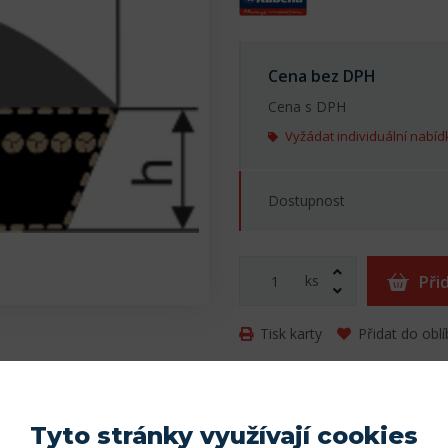
Cena bez DPH
Cena s DPH
Vyžádat individuální nabíd
Dostupnost
ks
Při
Tisk karty
Přidat do obl
Parametry
Tyto stránky využívají cookies