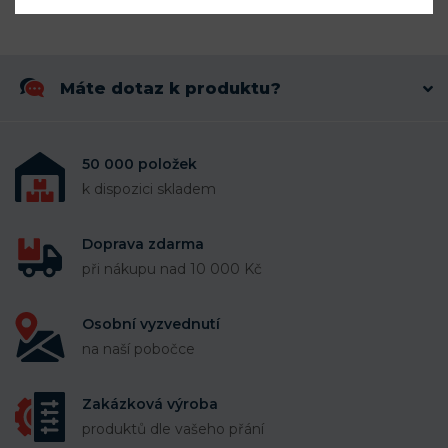
Máte dotaz k produktu?
50 000 položek
k dispozici skladem
Doprava zdarma
při nákupu nad 10 000 Kč
Osobní vyzvednutí
na naší pobočce
Zakázková výroba
produktů dle vašeho přání