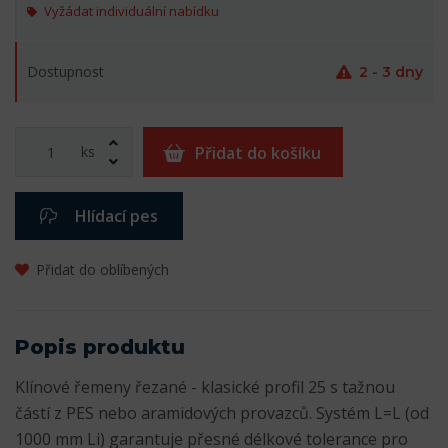
Vyžádat individuální nabídku
Dostupnost
2 - 3 dny
ks
Přidat do košíku
Hlídací pes
Přidat do oblíbených
Popis produktu
Klínové řemeny řezané - klasické profil 25 s tažnou
částí z PES nebo aramidových provazců. Systém L=L (od
1000 mm Li) garantuje přesné délkové tolerance pro