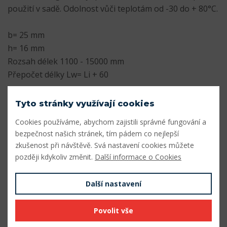
použití v sadě. Odolnost vůči teplotám od -30 do + 80°C.
b= 25 mm
h= 16 mm
Rozsah délek 1100 - 15000 mm
Přepočet délky Lw= Li + 60
Parametry
Tyto stránky využívají cookies
Cookies používáme, abychom zajistili správné fungování a
Profil
25
bezpečnost našich stránek, tím pádem co nejlepší
Šířka profilu (mm)
25
zkušenost při návštěvě. Svá nastavení cookies můžete
později kdykoliv změnit.
Další informace o Cookies
Výška profilu (mm)
16
Další nastavení
Vnitřní délka Li (mm)
1240
Výpočtová délka Lw (mm)
1300
Povolit vše
Vnější délka La (mm)
1340