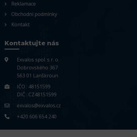
Reklamace
Obchodní podmínky
Kontakt
Kontaktujte nás
Exvalos spol. s r. o.
Dobrovského 367
563 01 Lanškroun
IČO : 48151599
DIČ : CZ48151599
exvalos@exvalos.cz
+420 606 654 240