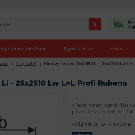
Nak
má
Pojezdová kola Alex
Agro ložiska
O nás
sické
25 (25x16)
Klínový řemen 25x2450 Li - 25x2510 Lw L=L
Li - 25x2510 Lw L=L Profi Rubena
Klínové řemeny řezané - klasick
provazců. Systém L=L (od 1000
Kód produktu: 241474-Rubena