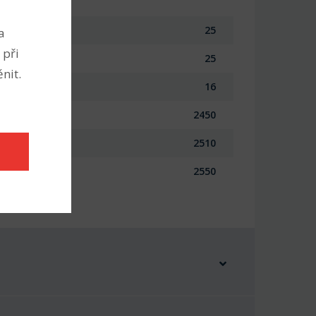
25
a
 při
25
nit.
16
2450
2510
2550