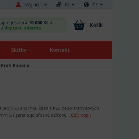
Můj účet
Kč
CZ
upte ještě
za 10 000 Kč
a
Košík
te
dopravu zdarma
Služby
Kontakt
 Profi Rubena
é profil 25 s tažnou částí z PES nebo aramidových
 mm Li) garantuje přesné délkové…
Celý popis