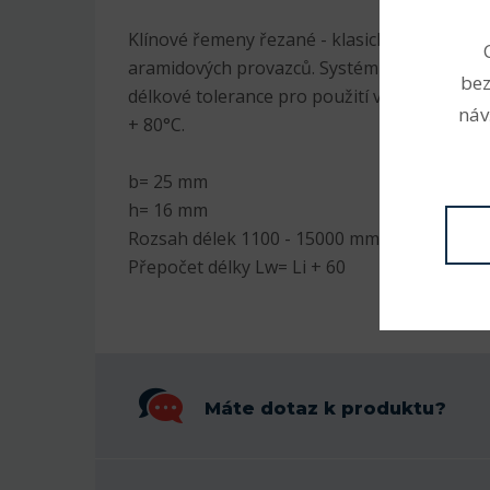
Klínové řemeny řezané - klasické profil 25 s
aramidových provazců. Systém L=L (od 1000
bez
délkové tolerance pro použití v sadě. Odoln
náv
+ 80°C.
b= 25 mm
h= 16 mm
Rozsah délek 1100 - 15000 mm
Přepočet délky Lw= Li + 60
Máte dotaz k produktu?