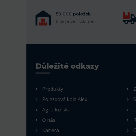
50 000 položek
k dispozici skladem
Důležité odkazy
Produkty
Z
Pojezdová kola Alex
S
Agro ložiska
D
O nás
R
Kariéra
O