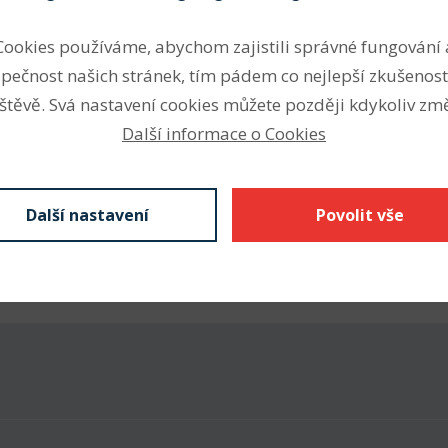
 tažnou částí z PES nebo
Profil
Cookies používáme, abychom zajistili správné fungování 
 mm Li) garantuje přesné
pečnost našich stránek, tím pádem co nejlepší zkušenost
Šířka profilu (mm)
ost vůči teplotám od -30 do
štěvě. Svá nastavení cookies můžete později kdykoliv změ
Výška profilu (mm)
Další informace o Cookies
Vnitřní délka Li (mm)
Výpočtová délka Lw (mm)
Další nastavení
Povolit vše
Vnější délka La (mm)