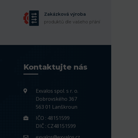
Zakázková výroba
produktů dle vašeho přání
Kontaktujte nás
Exvalos spol. s r. o.
Dobrovského 367
563 01 Lanškroun
IČO : 48151599
DIČ : CZ48151599
exvalos@exvalos.cz