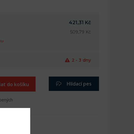
421,31 Kč
509,79 Kč
ku
2 - 3 dny
Hlídací pes
dat do košíku
íbených