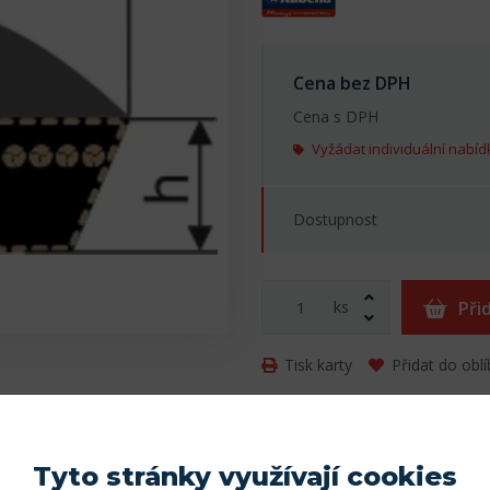
Cena bez DPH
Cena s DPH
Vyžádat individuální nabíd
Dostupnost
ks
Při
Tisk karty
Přidat do obl
Parametry
Tyto stránky využívají cookies