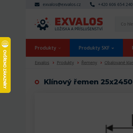
exvalos@exvalos.cz
+420 606 654 240
Produkty
Produkty SKF
Exvalos
Produkty
Řemeny
Obalované kla
Klínový řemen 25x2450 