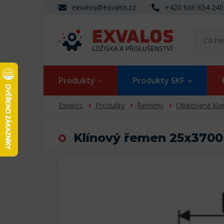
exvalos@exvalos.cz
+420 606 654 240
Produkty
Produkty SKF
Exvalos
Produkty
Řemeny
Obalované kla
Klínový řemen 25x3700 