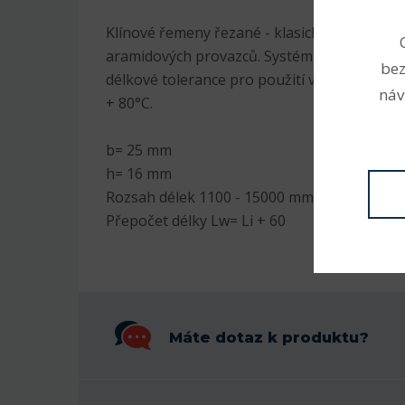
Klínové řemeny řezané - klasické profil 25 s
aramidových provazců. Systém L=L (od 1000
bez
délkové tolerance pro použití v sadě. Odoln
náv
+ 80°C.
b= 25 mm
h= 16 mm
Rozsah délek 1100 - 15000 mm
Přepočet délky Lw= Li + 60
Máte dotaz k produktu?