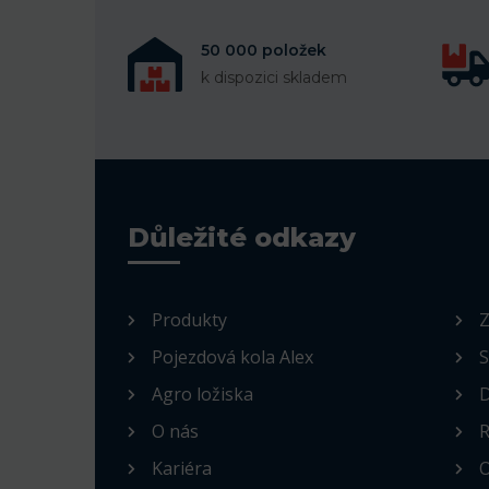
50 000 položek
k dispozici skladem
Důležité odkazy
Produkty
Z
Pojezdová kola Alex
S
Agro ložiska
D
O nás
R
Kariéra
O