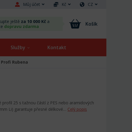
Můj účet
Kč
CZ
upte ještě
za 10 000 Kč
a
Košík
te
dopravu zdarma
Služby
Kontakt
 Profi Rubena
é profil 25 s tažnou částí z PES nebo aramidových
 mm Li) garantuje přesné délkové…
Celý popis