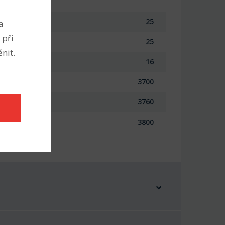
25
a
 při
25
nit.
16
3700
3760
3800