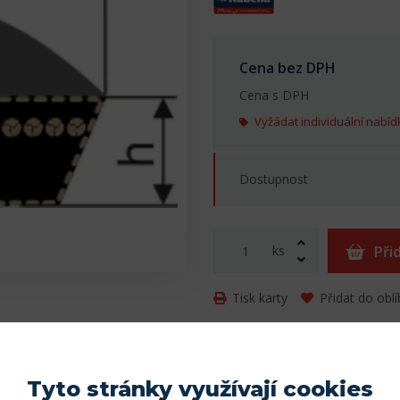
Cena bez DPH
Cena s DPH
Vyžádat individuální nabíd
Dostupnost
ks
Při
Tisk karty
Přidat do obl
Parametry
Tyto stránky využívají cookies