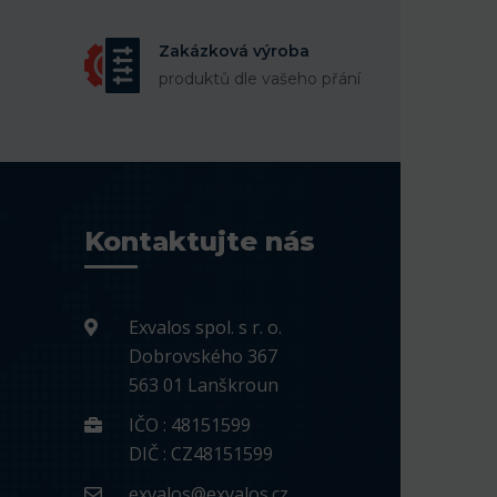
Zakázková výroba
produktů dle vašeho přání
Kontaktujte nás
Exvalos spol. s r. o.
Dobrovského 367
563 01 Lanškroun
IČO : 48151599
DIČ : CZ48151599
exvalos@exvalos.cz