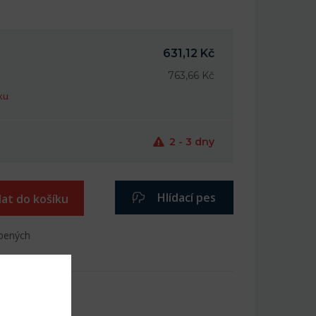
631,12 Kč
763,66 Kč
ku
2 - 3 dny
Hlídací pes
dat do košíku
íbených