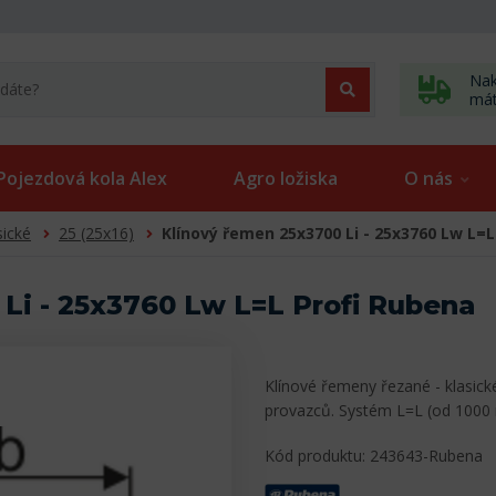
Nak
má
Pojezdová kola Alex
Agro ložiska
O nás
sické
25 (25x16)
Klínový řemen 25x3700 Li - 25x3760 Lw L=L
Li - 25x3760 Lw L=L Profi Rubena
Klínové řemeny řezané - klasick
provazců. Systém L=L (od 1000
Kód produktu: 243643-Rubena