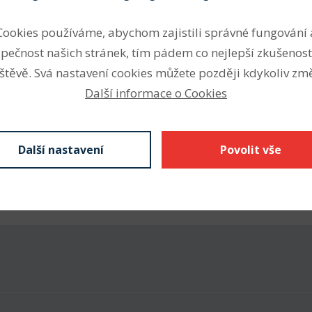
 tažnou částí z PES nebo
Profil
Cookies používáme, abychom zajistili správné fungování 
 mm Li) garantuje přesné
pečnost našich stránek, tím pádem co nejlepší zkušenost
Šířka profilu (mm)
ost vůči teplotám od -30 do
štěvě. Svá nastavení cookies můžete později kdykoliv změ
Výška profilu (mm)
Další informace o Cookies
Vnitřní délka Li (mm)
Výpočtová délka Lw (mm)
Další nastavení
Povolit vše
Vnější délka La (mm)