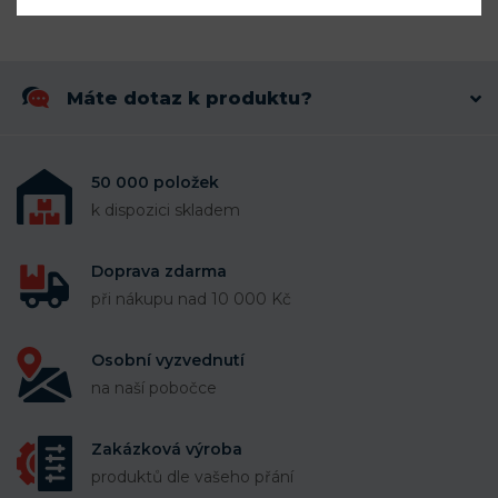
Máte dotaz k produktu?
50 000 položek
k dispozici skladem
Doprava zdarma
při nákupu nad 10 000 Kč
Osobní vyzvednutí
na naší pobočce
Zakázková výroba
produktů dle vašeho přání