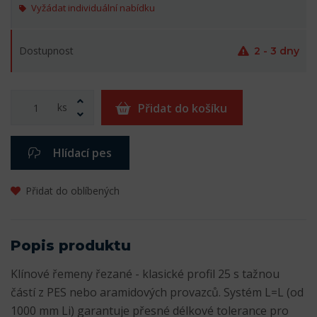
Vyžádat individuální nabídku
Dostupnost
2 - 3 dny
ks
Přidat do košíku
Hlídací pes
Přidat do oblíbených
Popis produktu
Klínové řemeny řezané - klasické profil 25 s tažnou
částí z PES nebo aramidových provazců. Systém L=L (od
1000 mm Li) garantuje přesné délkové tolerance pro