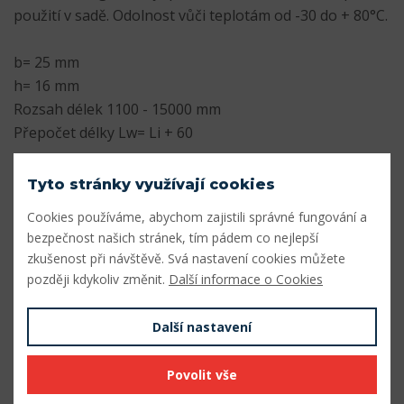
použití v sadě. Odolnost vůči teplotám od -30 do + 80°C.
b= 25 mm
h= 16 mm
Rozsah délek 1100 - 15000 mm
Přepočet délky Lw= Li + 60
Parametry
Tyto stránky využívají cookies
Cookies používáme, abychom zajistili správné fungování a
Profil
25
bezpečnost našich stránek, tím pádem co nejlepší
Šířka profilu (mm)
25
zkušenost při návštěvě. Svá nastavení cookies můžete
později kdykoliv změnit.
Další informace o Cookies
Výška profilu (mm)
16
Další nastavení
Vnitřní délka Li (mm)
4600
Výpočtová délka Lw (mm)
4660
Povolit vše
Vnější délka La (mm)
4700