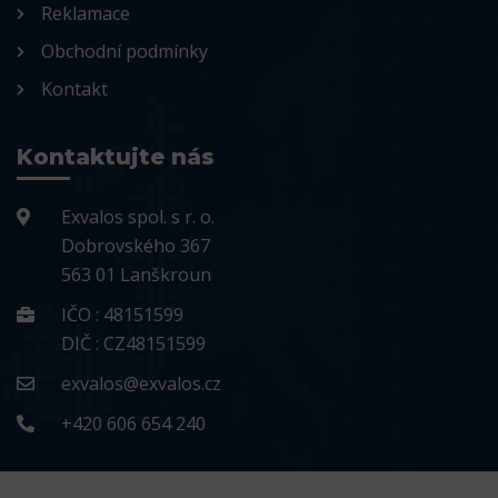
Reklamace
Obchodní podmínky
Kontakt
Kontaktujte nás
Exvalos spol. s r. o.
Dobrovského 367
563 01 Lanškroun
IČO : 48151599
DIČ : CZ48151599
exvalos@exvalos.cz
+420 606 654 240