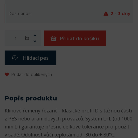
Dostupnost
2 - 3 dny
ks
Přidat do košíku
Hlídací pes
Přidat do oblíbených
Popis produktu
Klínové řemeny řezané - klasické profil D s tažnou částí
z PES nebo aramidových provazců. Systém L=L (od 1000
mm Li) garantuje přesné délkové tolerance pro použití
v sadě. Odolnost vůči teplotám od -30 do + 80°C.