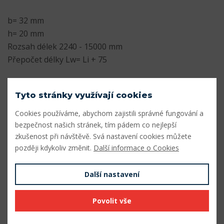
b= 32 mm
h= 20 mm
Rozsah délek 2240 - 15000 mm
Přepočet délky Lw= Li + 75
Parametry
Tyto stránky využívají cookies
Profil
D
Cookies používáme, abychom zajistili správné fungování a
bezpečnost našich stránek, tím pádem co nejlepší
Šířka profilu (mm)
32
zkušenost při návštěvě. Svá nastavení cookies můžete
Výška profilu (mm)
20
později kdykoliv změnit.
Další informace o Cookies
Vnitřní délka Li (mm)
3200
Další nastavení
Výpočtová délka Lw (mm)
3275
Povolit vše
Vnější délka La (mm)
3326