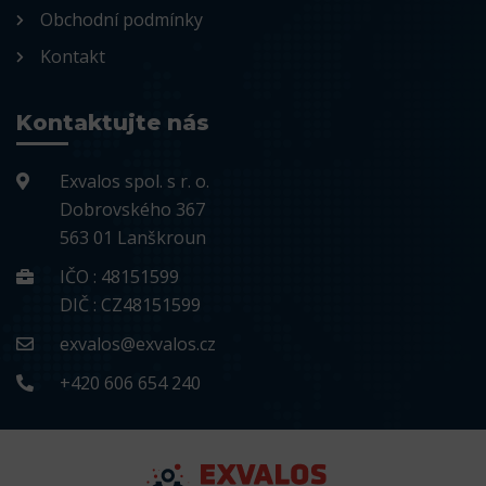
Obchodní podmínky
Kontakt
Kontaktujte nás
Exvalos spol. s r. o.
Dobrovského 367
563 01 Lanškroun
IČO : 48151599
DIČ : CZ48151599
exvalos@exvalos.cz
+420 606 654 240