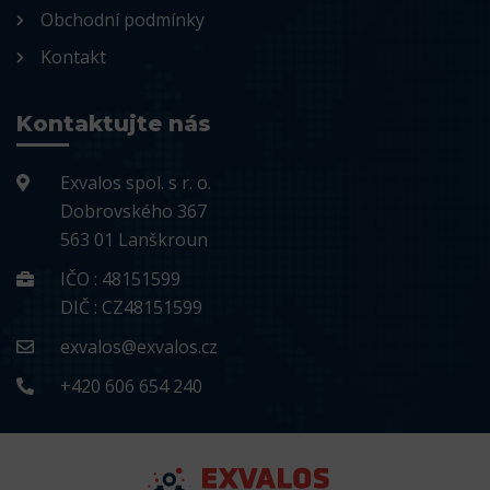
Obchodní podmínky
Kontakt
Kontaktujte nás
Exvalos spol. s r. o.
Dobrovského 367
563 01 Lanškroun
IČO : 48151599
DIČ : CZ48151599
exvalos@exvalos.cz
+420 606 654 240