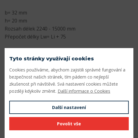
b= 32 mm
h= 20 mm
Rozsah délek 2240 - 15000 mm
Přepočet délky Lw= Li + 75
Parametry
Tyto stránky využívají cookies
Profil
D
Cookies používáme, abychom zajistili správné fungování a
bezpečnost našich stránek, tím pádem co nejlepší
Šířka profilu (mm)
32
zkušenost při návštěvě. Svá nastavení cookies můžete
Výška profilu (mm)
20
později kdykoliv změnit.
Další informace o Cookies
Vnitřní délka Li (mm)
3400
Další nastavení
Výpočtová délka Lw (mm)
3475
Povolit vše
Vnější délka La (mm)
3526