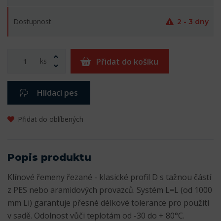
Dostupnost
2 - 3 dny
ks
Přidat do košíku
Hlídací pes
Přidat do oblíbených
Popis produktu
Klínové řemeny řezané - klasické profil D s tažnou částí
z PES nebo aramidových provazců. Systém L=L (od 1000
mm Li) garantuje přesné délkové tolerance pro použití
v sadě. Odolnost vůči teplotám od -30 do + 80°C.