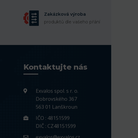
Zakázková výroba
produktů dle vašeho přání
Kontaktujte nás
Exvalos spol. s r. o.
Dobrovského 367
563 01 Lanškroun
IČO : 48151599
DIČ : CZ48151599
exvalos@exvalos.cz