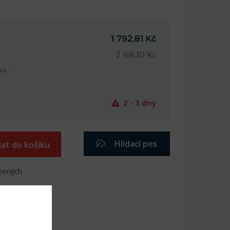
1 792,81 Kč
2 169,30 Kč
ku
2 - 3 dny
Hlídací pes
dat do košíku
íbených