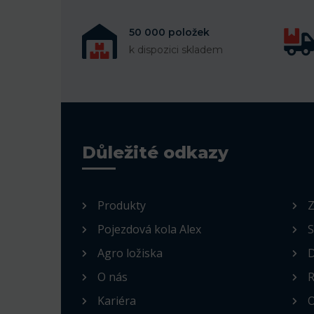
50 000 položek
k dispozici skladem
Důležité odkazy
Produkty
Z
Pojezdová kola Alex
S
Agro ložiska
D
O nás
R
Kariéra
O