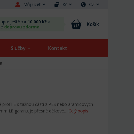
Můj účet
Kč
CZ
upte ještě
za 10 000 Kč
a
Košík
te
dopravu zdarma
Služby
Kontakt
na
é profil E s tažnou částí z PES nebo aramidových
 mm Li) garantuje přesné délkové…
Celý popis