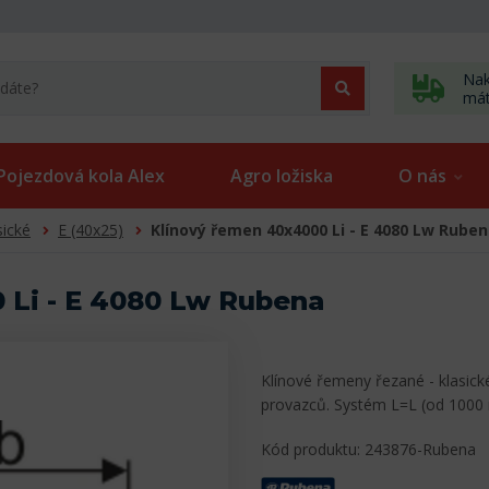
Nak
má
Pojezdová kola Alex
Agro ložiska
O nás
sické
E (40x25)
Klínový řemen 40x4000 Li - E 4080 Lw Rube
 Li - E 4080 Lw Rubena
Klínové řemeny řezané - klasick
provazců. Systém L=L (od 1000
Kód produktu: 243876-Rubena