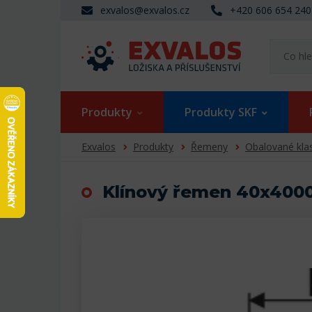
exvalos@exvalos.cz
+420 606 654 240
Produkty
Produkty SKF
Exvalos
Produkty
Řemeny
Obalované kla
Klínový řemen 40x4000