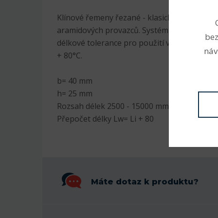
Klínové řemeny řezané - klasické profil E s 
aramidových provazců. Systém L=L (od 1000
bez
délkové tolerance pro použití v sadě. Odoln
náv
+ 80°C.
b= 40 mm
h= 25 mm
Rozsah délek 2500 - 15000 mm
Přepočet délky Lw= Li + 80
Máte dotaz k produktu?