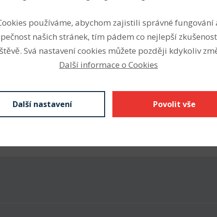
tažnou částí z PES nebo
Profil
Cookies používáme, abychom zajistili správné fungování 
 mm Li) garantuje přesné
pečnost našich stránek, tím pádem co nejlepší zkušenost
Šířka profilu (mm)
ost vůči teplotám od -30 do
štěvě. Svá nastavení cookies můžete později kdykoliv změ
Výška profilu (mm)
Další informace o Cookies
Vnitřní délka Li (mm)
Výpočtová délka Lw (mm)
Další nastavení
Povolit vše
Vnější délka La (mm)