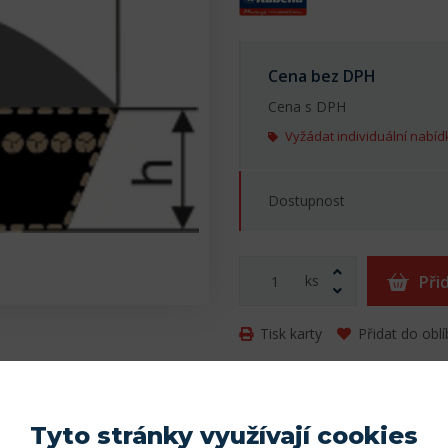
Cena bez DPH
Cena s DPH
Vyžádat individuální nabíd
Dostupnost
ks
Při
Tisk karty
Přidat do obl
Parametry
Tyto stránky využívají cookies