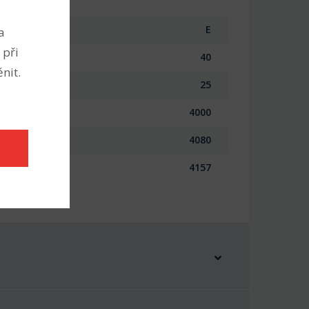
E
a
 při
40
nit.
25
4000
4080
4157