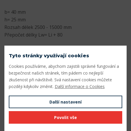
b= 40 mm
h= 25 mm
Rozsah délek 2500 - 15000 mm
Přepočet délky Lw= Li + 80
Parametry
Tyto stránky využívají cookies
Profil
E
Cookies používáme, abychom zajistili správné fungování a
bezpečnost našich stránek, tím pádem co nejlepší
Šířka profilu (mm)
40
zkušenost při návštěvě. Svá nastavení cookies můžete
Výška profilu (mm)
25
později kdykoliv změnit.
Další informace o Cookies
Vnitřní délka Li (mm)
9000
Další nastavení
Výpočtová délka Lw (mm)
9080
Povolit vše
Vnější délka La (mm)
9157