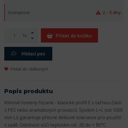
Dostupnost
2 - 3 dny
ks
Přidat do košíku
Hlídací pes
Přidat do oblíbených
Popis produktu
Klínové řemeny řezané - klasické profil E s tažnou částí
z PES nebo aramidových provazců. Systém L=L (od 1000
mm Li) garantuje přesné délkové tolerance pro použití
v sadě. Odolnost vůči teplotám od -30 do + 80°C.