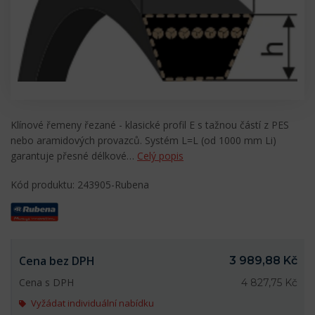
Klínové řemeny řezané - klasické profil E s tažnou částí z PES
nebo aramidových provazců. Systém L=L (od 1000 mm Li)
garantuje přesné délkové…
Celý popis
Kód produktu: 243905-Rubena
Cena bez DPH
3 989,88 Kč
Cena s DPH
4 827,75 Kč
Vyžádat individuální nabídku