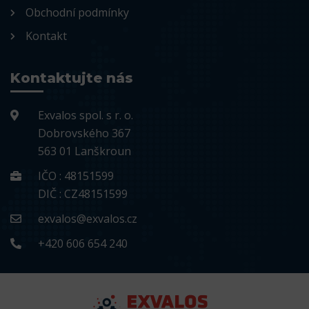
Obchodní podmínky
Kontakt
Kontaktujte nás
Exvalos spol. s r. o.
Dobrovského 367
563 01 Lanškroun
IČO : 48151599
DIČ : CZ48151599
exvalos@exvalos.cz
+420 606 654 240