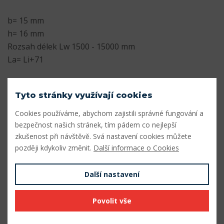
b= 15 mm
h= 16 mm
Rozsah délek Lw 1500 - 15000 mm
La= Li+71
Parametry
Tyto stránky využívají cookies
Profil
5V/15J
Cookies používáme, abychom zajistili správné fungování a
bezpečnost našich stránek, tím pádem co nejlepší
Šířka profilu (mm)
15
zkušenost při návštěvě. Svá nastavení cookies můžete
Výška profilu (mm)
16
později kdykoliv změnit.
Další informace o Cookies
Vnitřní délka Li (mm)
2359
Další nastavení
Výpočtová délka Lw (mm)
2430
Povolit vše
Vnější délka La (mm)
2430