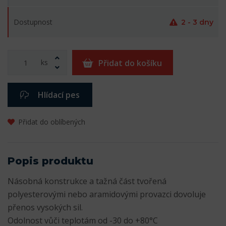
Dostupnost
2 - 3 dny
ks
Přidat do košíku
Hlídací pes
Přidat do oblíbených
Popis produktu
Násobná konstrukce a tažná část tvořená
polyesterovými nebo aramidovými provazci dovoluje
přenos vysokých sil.
Odolnost vůči teplotám od -30 do +80°C