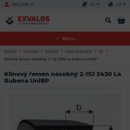
Můj účet
Kč
CZ
Menu
Exvalos
Produkty
Řemeny
Úzké obalované
5V
Klínový řemen násobný 2-15J 2430 La Rubena UniBP
Klínový řemen násobný 2-15J 2430 La
Rubena UniBP