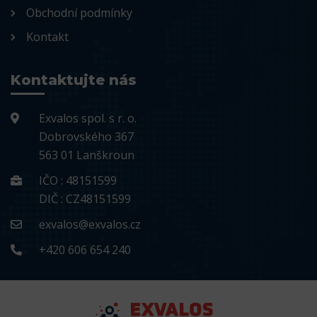
Obchodní podmínky
Kontakt
Kontaktujte nás
Exvalos spol. s r. o.
Dobrovského 367
563 01 Lanškroun
IČO : 48151599
DIČ : CZ48151599
exvalos@exvalos.cz
+420 606 654 240