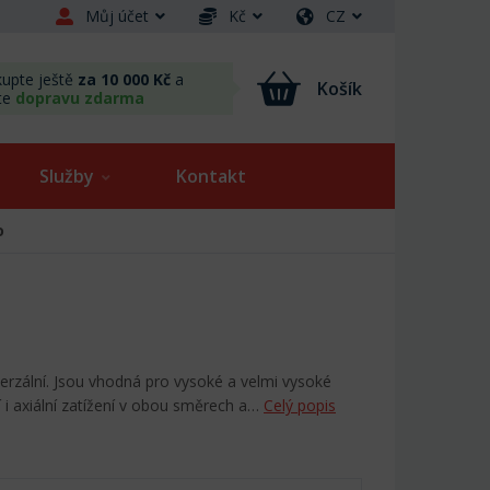
Můj účet
Kč
CZ
upte ještě
za 10 000 Kč
a
Košík
te
dopravu zdarma
Služby
Kontakt
o
verzální. Jsou vhodná pro vysoké a velmi vysoké
 i axiální zatížení v obou směrech a…
Celý popis