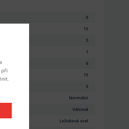
6
15
5
1
a
6
 při
15
nit.
5
Normální
Válcová
Ložisková ocel