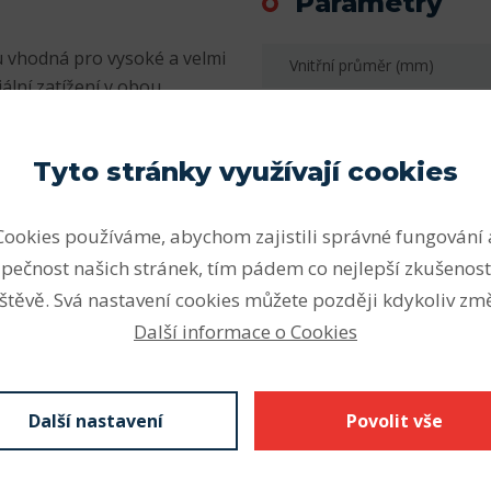
Parametry
ou vhodná pro vysoké a velmi
Vnitřní průměr (mm)
ální zatížení v obou
Vnější průměr (mm)
otože jsou kuličková ložiska
mentu SKF k dispozici v
Šířka (mm)
Tyto stránky využívají cookies
h.
Počet řad
nějším druhem ložisek.
Cookies používáme, abychom zajistili správné fungování 
Vnitřní průměr (mm)
Z krytá plechem
pečnost našich stránek, tím pádem co nejlepší zkušenost
kontaktní těsnění), N drážka
Vnější průměr (mm)
štěvě. Svá nastavení cookies můžete později kdykoliv změ
kroužku s pojistným
Šířka - B (mm) F
Další informace o Cookies
 se značí C3 nebo C4,
á díra vnitřního kroužku.
Radiální vůle
Provedení díry
Další nastavení
Povolit vše
Materiál klece
Stáhnout