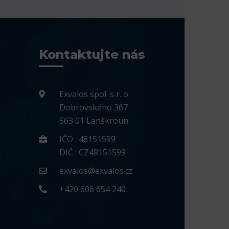
Kontaktujte nás
Exvalos spol. s r. o.
Dobrovského 367
563 01 Lanškroun
IČO : 48151599
DIČ : CZ48151599
exvalos@exvalos.cz
+420 606 654 240