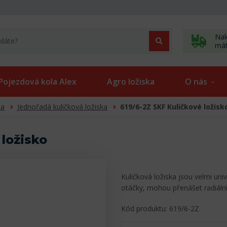
Nak
má
Pojezdová kola Alex
Agro ložiska
O nás
ka
Jednořadá kuličková ložiska
619/6-2Z SKF Kuličkové ložisk
 ložisko
Kuličková ložiska jsou velmi uni
otáčky, mohou přenášet radiální
Kód produktu: 619/6-2Z