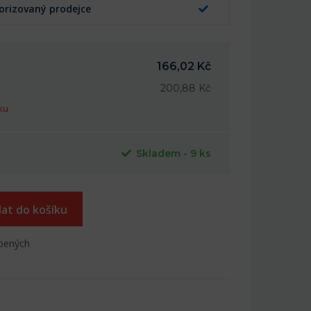
orizovaný prodejce
166,02 Kč
200,88 Kč
ku
Skladem - 9 ks
dat do košíku
íbených