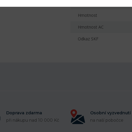
Druh těsnění AH
Hmotnost
Hmotnost AC
Odkaz SKF
Doprava zdarma
Osobní vyzvednutí
při nákupu nad 10 000 Kč
na naší pobočce