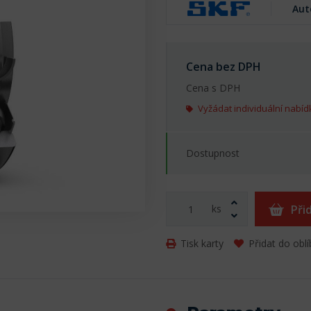
Aut
Cena bez DPH
Cena s DPH
Vyžádat individuální nabíd
Dostupnost
ks
Při
Tisk karty
Přidat do obl