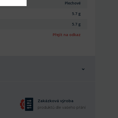
Plechové
5.7 g
5.7 g
Přejít na odkaz
Zakázková výroba
produktů dle vašeho přání