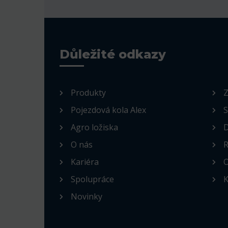
Důležité odkazy
Produkty
Z
Pojezdová kola Alex
S
Agro ložiska
D
O nás
R
Kariéra
O
Spolupráce
K
Novinky