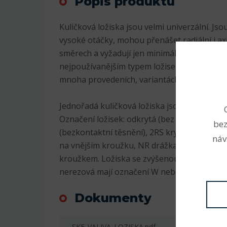
Popis produktu
Kuličková ložiska jsou velmi univerzální. Js
vysoké otáčky, mohou přenášet radiální i axi
směrech a vyžadují jen minimální údržbu. Pr
nejpoužívanějším typem ložisek, jsou v sorti
mnoha provedeních, variantách a velikostec
Jednořadá kuličková ložiska jsou nejrozšíře
Označení ložisek: odkrytá (bez označení), 2
bez
(bezkontaktní těsnění), 2RS krytá plastem (
náv
na vnějším kroužku, NR drážka na vnějším 
kroužkem. Ložiska se zvýšenou radiální vůlí
nerezová mají označení W nebo S, K kuželov
Dokumenty
SKF_VALIVA_LOZISKA.pdf