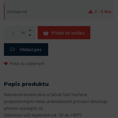
Dostupnost
2 - 3 dny
ks
Přidat do košíku
Hlídací pes
Přidat do oblíbených
Popis produktu
Násobná konstrukce a tažná část tvořená
polyesterovými nebo aramidovými provazci dovoluje
přenos vysokých sil.
Odolnost vůči teplotám od -30 do +80°C