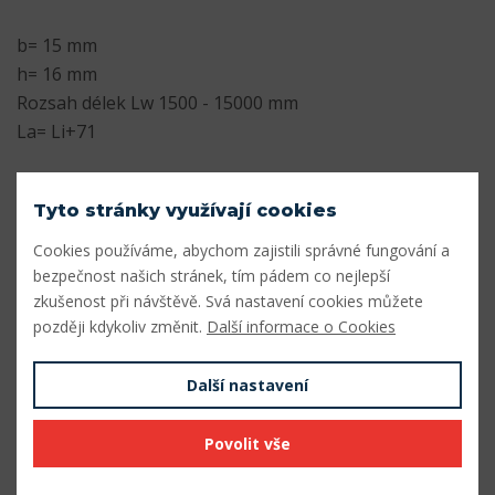
b= 15 mm
h= 16 mm
Rozsah délek Lw 1500 - 15000 mm
La= Li+71
Parametry
Tyto stránky využívají cookies
Profil
5V/15J
Cookies používáme, abychom zajistili správné fungování a
bezpečnost našich stránek, tím pádem co nejlepší
Šířka profilu (mm)
15
zkušenost při návštěvě. Svá nastavení cookies můžete
Výška profilu (mm)
16
později kdykoliv změnit.
Další informace o Cookies
Vnitřní délka Li (mm)
3739
Další nastavení
Výpočtová délka Lw (mm)
3810
Povolit vše
Vnější délka La (mm)
3810