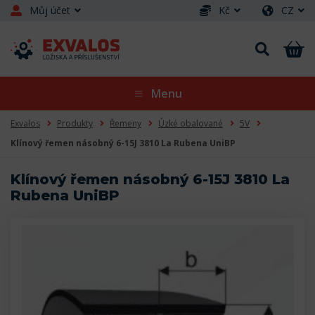
Můj účet
Kč
CZ
Menu
Exvalos
Produkty
Řemeny
Úzké obalované
5V
Klínový řemen násobný 6-15J 3810 La Rubena UniBP
Klínový řemen násobný 6-15J 3810 La
Rubena UniBP