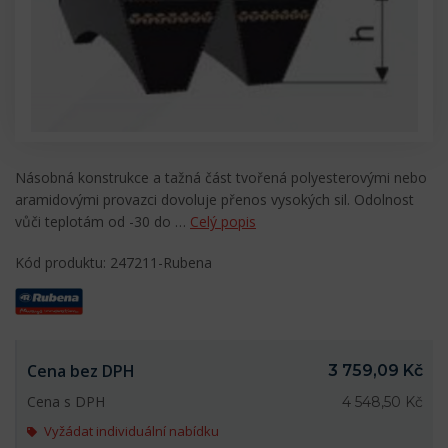
Násobná konstrukce a tažná část tvořená polyesterovými nebo
aramidovými provazci dovoluje přenos vysokých sil. Odolnost
vůči teplotám od -30 do …
Celý popis
Kód produktu: 247211-Rubena
Cena bez DPH
3 759,09 Kč
Cena s DPH
4 548,50 Kč
Vyžádat individuální nabídku