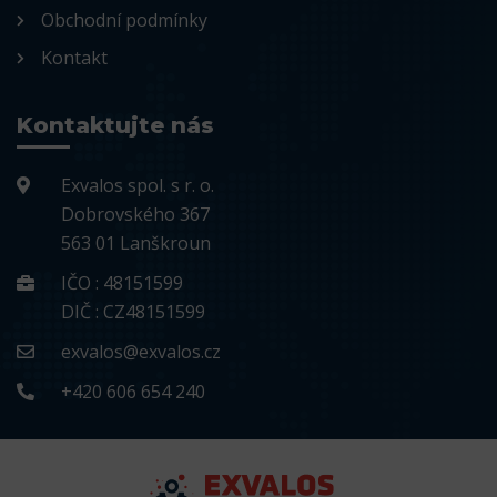
Obchodní podmínky
Kontakt
Kontaktujte nás
Exvalos spol. s r. o.
Dobrovského 367
563 01 Lanškroun
IČO : 48151599
DIČ : CZ48151599
exvalos@exvalos.cz
+420 606 654 240