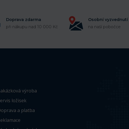
Doprava zdarma
Osobní vyzvednutí
při nákupu nad 10 000 Kč
na naší pobočce
akázková výroba
ervis ložisek
oprava a platba
eklamace