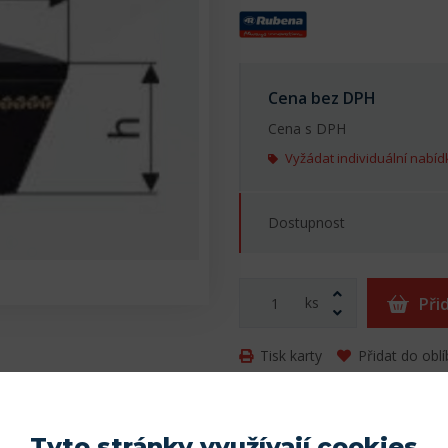
Cena bez DPH
Cena s DPH
Vyžádat individuální nabíd
Dostupnost
ks
Při
Tisk karty
Přidat do obl
Tyto stránky využívají cookies