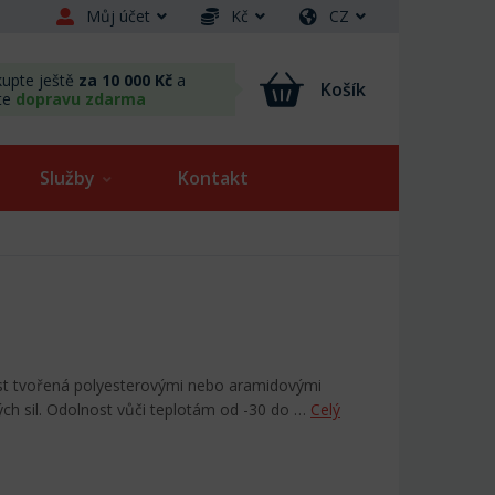
Můj účet
Kč
CZ
upte ještě
za 10 000 Kč
a
Košík
te
dopravu zdarma
Služby
Kontakt
st tvořená polyesterovými nebo aramidovými
ch sil. Odolnost vůči teplotám od -30 do …
Celý