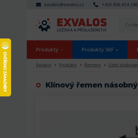
exvalos@exvalos.cz
+420 606 654 240
Produkty
Produkty SKF
Exvalos
Produkty
Řemeny
Úzké obalova
Klínový řemen násobný