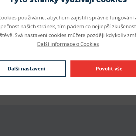
Parametry
Cookies používáme, abychom zajistili správné fungování 
polyesterovými nebo
Profil
ch sil.
pečnost našich stránek, tím pádem co nejlepší zkušenost
Šířka profilu (mm)
štěvě. Svá nastavení cookies můžete později kdykoliv změ
Další informace o Cookies
Výška profilu (mm)
Vnitřní délka Li (mm)
Další nastavení
Povolit vše
Výpočtová délka Lw (mm)
Vnější délka La (mm)