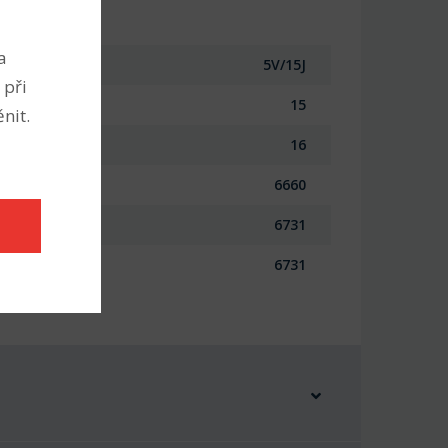
a
5V/15J
 při
15
nit.
16
6660
6731
6731