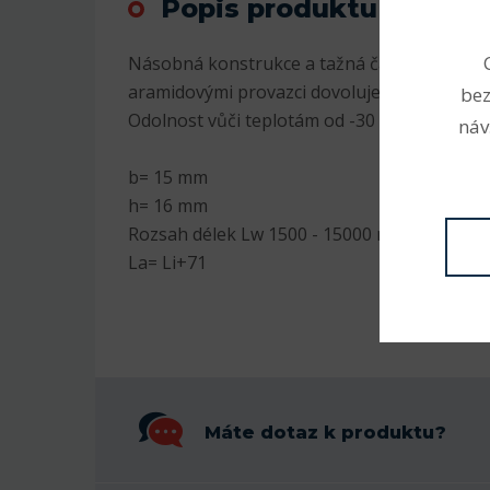
Popis produktu
Násobná konstrukce a tažná část tvořená 
aramidovými provazci dovoluje přenos vysoký
bez
Odolnost vůči teplotám od -30 do +80°C
náv
b= 15 mm
h= 16 mm
Rozsah délek Lw 1500 - 15000 mm
La= Li+71
Máte dotaz k produktu?