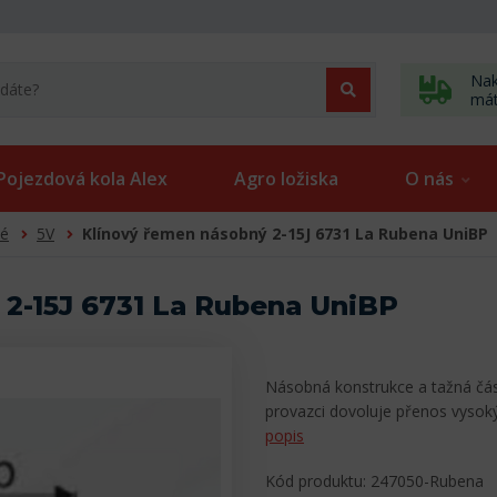
Nak
má
Pojezdová kola Alex
Agro ložiska
O nás
né
5V
Klínový řemen násobný 2-15J 6731 La Rubena UniBP
 2-15J 6731 La Rubena UniBP
Násobná konstrukce a tažná čá
provazci dovoluje přenos vysoký
popis
Kód produktu: 247050-Rubena