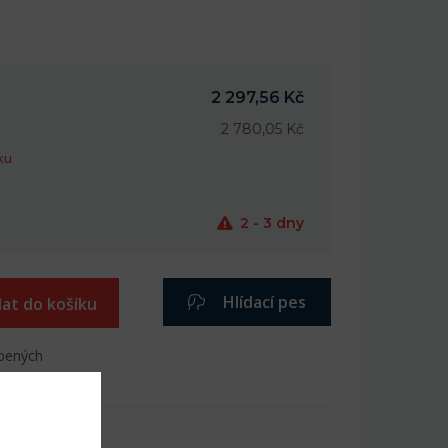
2 297,56 Kč
2 780,05 Kč
ku
2 - 3 dny
Hlídací pes
dat do košíku
íbených