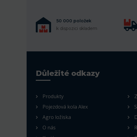
50 000 položek
k dispozici skladem
Důležité odkazy
Produkty
Z
Pojezdová kola Alex
S
Agro ložiska
D
O nás
R