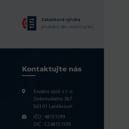
Zakázková výroba
produktů dle vašeho přání
Kontaktujte nás
Exvalos spol. s r. o.
Dobrovského 367
563 01 Lanškroun
IČO : 48151599
DIČ : CZ48151599