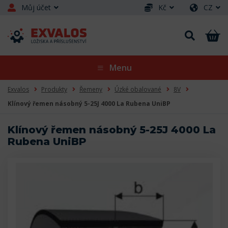
Můj účet
Kč
CZ
Menu
Exvalos
Produkty
Řemeny
Úzké obalované
8V
Klínový řemen násobný 5-25J 4000 La Rubena UniBP
Klínový řemen násobný 5-25J 4000 La
Rubena UniBP