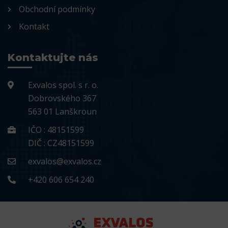
Obchodní podmínky
Kontakt
Kontaktujte nás
Exvalos spol. s r. o.
Dobrovského 367
563 01 Lanškroun
IČO : 48151599
DIČ : CZ48151599
exvalos@exvalos.cz
+420 606 654 240