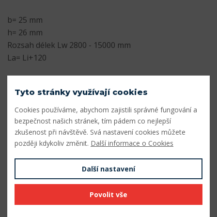
b= 25 mm
h= 26 mm
Rozsah délek Lw 2800 - 15000 mm
La= Li+120
Parametry
Tyto stránky využívají cookies
Profil
8V/25J
Cookies používáme, abychom zajistili správné fungování a
bezpečnost našich stránek, tím pádem co nejlepší
Šířka profilu (mm)
25
zkušenost při návštěvě. Svá nastavení cookies můžete
Výška profilu (mm)
26
později kdykoliv změnit.
Další informace o Cookies
Vnitřní délka Li (mm)
3880
Další nastavení
Výpočtová délka Lw (mm)
4000
Povolit vše
Vnější délka La (mm)
4000