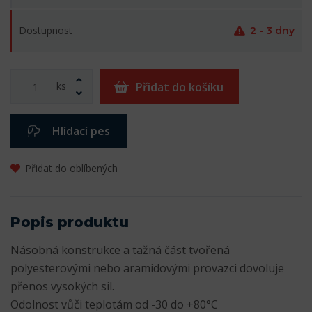
Dostupnost
2 - 3 dny
ks
Přidat do košíku
Hlídací pes
Přidat do oblíbených
Popis produktu
Násobná konstrukce a tažná část tvořená
polyesterovými nebo aramidovými provazci dovoluje
přenos vysokých sil.
Odolnost vůči teplotám od -30 do +80°C