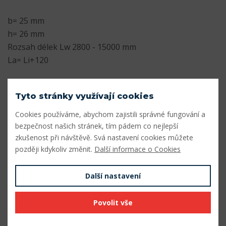
b= 25 mm
h= 26 mm
Rozsah délek Lw 2800 - 15000 mm
La= Li+120
Parametry
Tyto stránky využívají cookies
Profil
8V/25J
Cookies používáme, abychom zajistili správné fungování a
bezpečnost našich stránek, tím pádem co nejlepší
Šířka profilu (mm)
25
zkušenost při návštěvě. Svá nastavení cookies můžete
Výška profilu (mm)
26
později kdykoliv změnit.
Další informace o Cookies
Vnitřní délka Li (mm)
6992
Další nastavení
Výpočtová délka Lw (mm)
7112
Povolit vše
Vnější délka La (mm)
7112