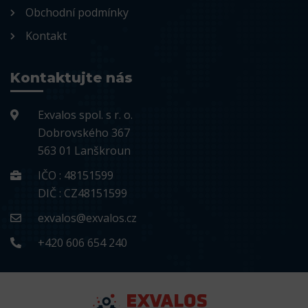
Obchodní podmínky
Kontakt
Kontaktujte nás
Exvalos spol. s r. o.
Dobrovského 367
563 01 Lanškroun
IČO : 48151599
DIČ : CZ48151599
exvalos@exvalos.cz
+420 606 654 240