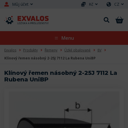
Můj účet
Kč
CZ
Menu
Exvalos
Produkty
Řemeny
Úzké obalované
8V
Klínový řemen násobný 2-25J 7112 La Rubena UniBP
Klínový řemen násobný 2-25J 7112 La
Rubena UniBP