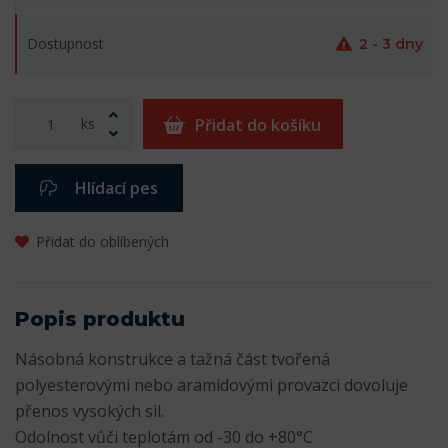
Dostupnost
2 - 3 dny
ks
Přidat do košíku
Hlídací pes
Přidat do oblíbených
Popis produktu
Násobná konstrukce a tažná část tvořená
polyesterovými nebo aramidovými provazci dovoluje
přenos vysokých sil.
Odolnost vůči teplotám od -30 do +80°C