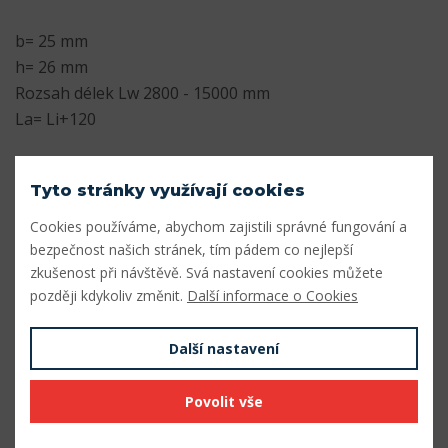
b= 25 mm
h= 26 mm
Rozsah délek Lw 2800 - 15000 mm
La= Li+120
Parametry
Tyto stránky využívají cookies
Profil
8V/25J
Cookies používáme, abychom zajistili správné fungování a
bezpečnost našich stránek, tím pádem co nejlepší
Šířka profilu (mm)
25
zkušenost při návštěvě. Svá nastavení cookies můžete
Výška profilu (mm)
26
později kdykoliv změnit.
Další informace o Cookies
Vnitřní délka Li (mm)
6992
Další nastavení
Výpočtová délka Lw (mm)
7112
Povolit vše
Vnější délka La (mm)
7112