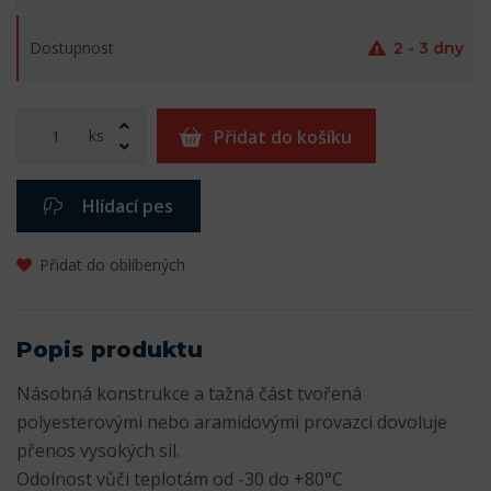
Dostupnost
2 - 3 dny
ks
Přidat do košíku
Hlídací pes
Přidat do oblíbených
Popis produktu
Násobná konstrukce a tažná část tvořená
polyesterovými nebo aramidovými provazci dovoluje
přenos vysokých sil.
Odolnost vůči teplotám od -30 do +80°C