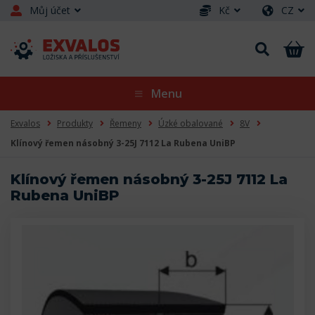
Můj účet
Kč
CZ
Menu
Exvalos
Produkty
Řemeny
Úzké obalované
8V
Klínový řemen násobný 3-25J 7112 La Rubena UniBP
Klínový řemen násobný 3-25J 7112 La
Rubena UniBP