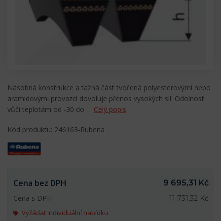
Násobná konstrukce a tažná část tvořená polyesterovými nebo
aramidovými provazci dovoluje přenos vysokých sil. Odolnost
vůči teplotám od -30 do …
Celý popis
Kód produktu: 246163-Rubena
Cena bez DPH
9 695,31 Kč
Cena s DPH
11 731,32 Kč
Vyžádat individuální nabídku