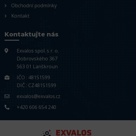
Obchodní podmínky
Kontakt
Kontaktujte nás
Exvalos spol. s r. o.
Dobrovského 367
563 01 Lanškroun
IČO : 48151599
DIČ : CZ48151599
exvalos@exvalos.cz
+420 606 654 240