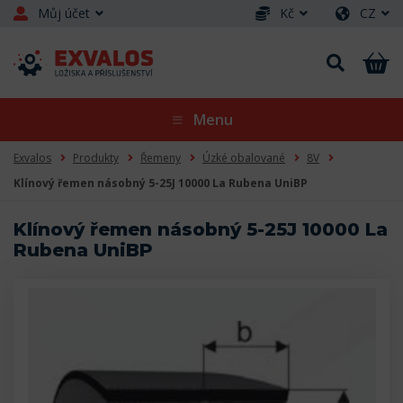
Můj účet
Kč
CZ
Menu
Exvalos
Produkty
Řemeny
Úzké obalované
8V
Klínový řemen násobný 5-25J 10000 La Rubena UniBP
Klínový řemen násobný 5-25J 10000 La
Rubena UniBP