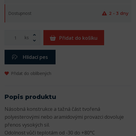
Dostupnost
2 - 3 dny
ks
Přidat do košíku
Hlídací pes
Přidat do oblíbených
Popis produktu
Násobná konstrukce a tažná část tvořená
polyesterovými nebo aramidovými provazci dovoluje
přenos vysokých sil.
Odolnost vůči teplotám od -30 do +80°C