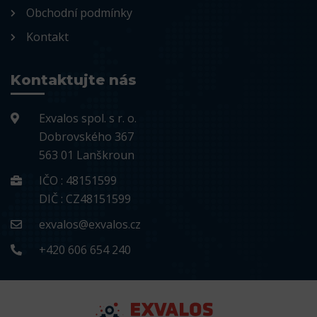
Obchodní podmínky
Kontakt
Kontaktujte nás
Exvalos spol. s r. o.
Dobrovského 367
563 01 Lanškroun
IČO : 48151599
DIČ : CZ48151599
exvalos@exvalos.cz
+420 606 654 240