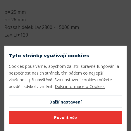
b= 25 mm
h= 26 mm
Rozsah délek Lw 2800 - 15000 mm
La= Li+120
Parametry
Tyto stránky využívají cookies
Profil
8V/25J
Cookies používáme, abychom zajistili správné fungování a
bezpečnost našich stránek, tím pádem co nejlepší
Šířka profilu (mm)
25
zkušenost při návštěvě. Svá nastavení cookies můžete
Výška profilu (mm)
26
později kdykoliv změnit.
Další informace o Cookies
Vnitřní délka Li (mm)
9880
Další nastavení
Výpočtová délka Lw (mm)
10000
Povolit vše
Vnější délka La (mm)
10000